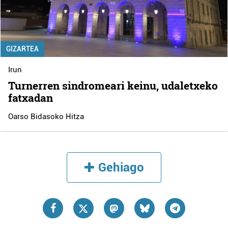
GIZARTEA
Irun
Turnerren sindromeari keinu, udaletxeko
fatxadan
Oarso Bidasoko Hitza
Gehiago