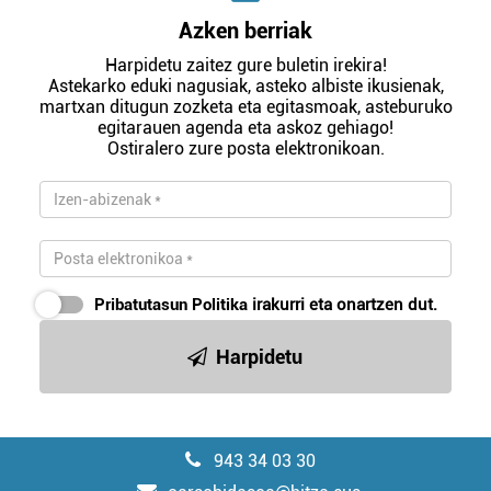
Azken berriak
Harpidetu zaitez gure buletin irekira!
Astekarko eduki nagusiak, asteko albiste ikusienak,
martxan ditugun zozketa eta egitasmoak, asteburuko
egitarauen agenda eta askoz gehiago!
Ostiralero zure posta elektronikoan.
Pribatutasun Politika
irakurri eta onartzen dut.
Harpidetu
943 34 03 30