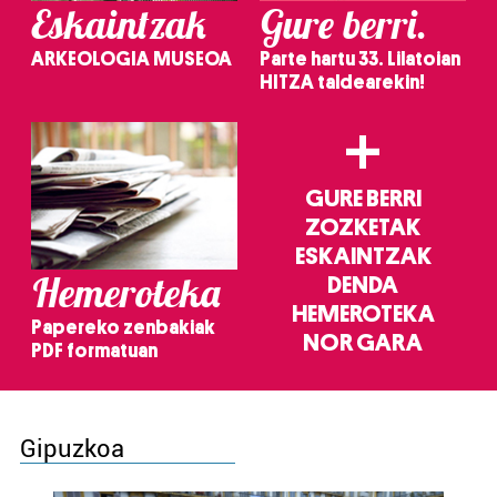
Eskaintzak
Gure berri.
ARKEOLOGIA MUSEOA
Parte hartu 33. Lilatoian
HITZA taldearekin!
+
GURE BERRI
ZOZKETAK
ESKAINTZAK
Hemeroteka
DENDA
HEMEROTEKA
Papereko zenbakiak
NOR GARA
PDF formatuan
Gipuzkoa