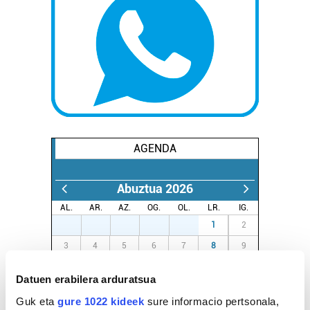
AGENDA
Abuztua 2026
AL.
AR.
AZ.
OG.
OL.
LR.
IG.
27
28
29
30
31
1
2
3
4
5
6
7
8
9
10
11
12
13
14
15
16
Datuen erabilera arduratsua
17
18
19
20
21
22
23
Guk eta
gure 1022 kideek
sure informacio pertsonala,
24
25
26
27
28
29
30