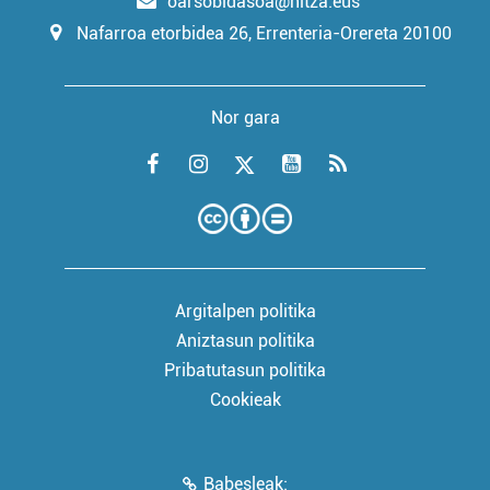
oarsobidasoa@hitza.eus
Nafarroa etorbidea 26, Errenteria-Orereta 20100
Nor gara
Argitalpen politika
Aniztasun politika
Pribatutasun politika
Cookieak
Babesleak: