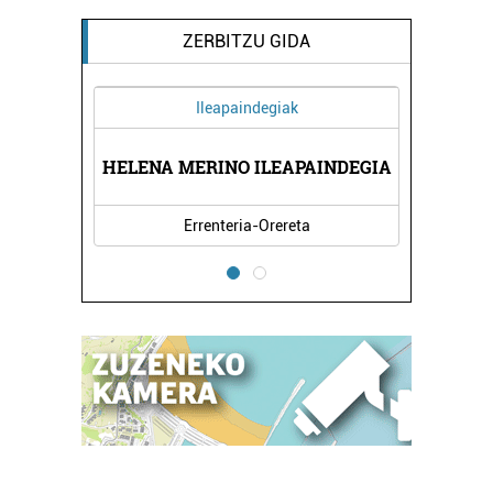
ZERBITZU GIDA
Ileapaindegiak
UN
HELENA MERINO ILEAPAINDEGIA
L
Errenteria-Orereta