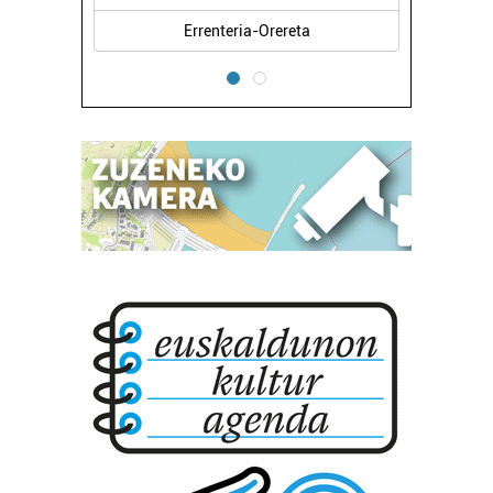
Errenteria-Orereta