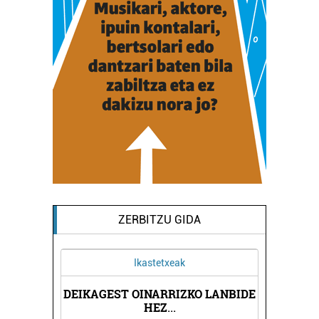
ZERBITZU GIDA
Ikastetxeak
DEIKAGEST OINARRIZKO LANBIDE
N
HEZ
...