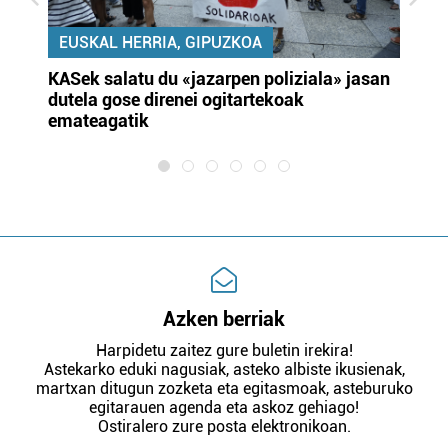
EUSKAL HERRIA, GIPUZKOA
KASek salatu du «jazarpen poliziala» jasan
Pa
dutela gose direnei ogitartekoak
da
emateagatik
«s
Azken berriak
Harpidetu zaitez gure buletin irekira!
Astekarko eduki nagusiak, asteko albiste ikusienak,
martxan ditugun zozketa eta egitasmoak, asteburuko
egitarauen agenda eta askoz gehiago!
Ostiralero zure posta elektronikoan.