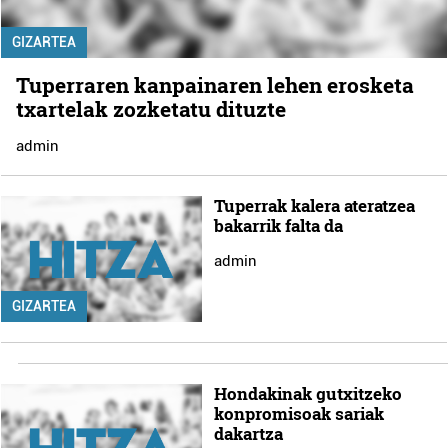
GIZARTEA
Tuperraren kanpainaren lehen erosketa
txartelak zozketatu dituzte
admin
Tuperrak kalera ateratzea
bakarrik falta da
admin
GIZARTEA
Hondakinak gutxitzeko
konpromisoak sariak
dakartza