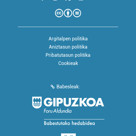
Argitalpen politika
Aniztasun politika
Pribatutasun politika
Cookieak
Babesleak: