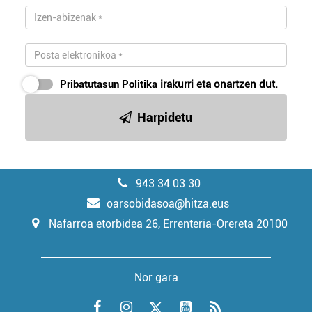
Pribatutasun Politika
irakurri eta onartzen dut.
Harpidetu
943 34 03 30
oarsobidasoa@hitza.eus
Nafarroa etorbidea 26, Errenteria-Orereta 20100
Nor gara