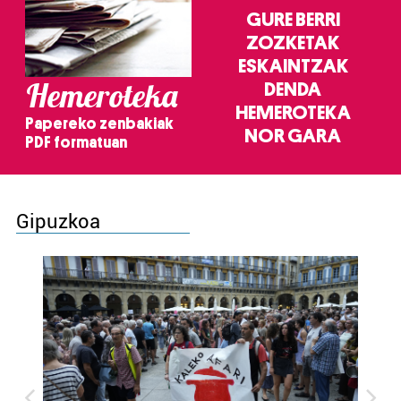
GURE BERRI
ZOZKETAK
ESKAINTZAK
Hemeroteka
DENDA
HEMEROTEKA
Papereko zenbakiak
NOR GARA
PDF formatuan
Gipuzkoa