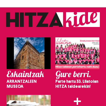
Eskaintzak
Gure berri.
ARRANTZALEEN
Parte hartu 33. Lilatoian
MUSEOA
HITZA taldearekin!
+