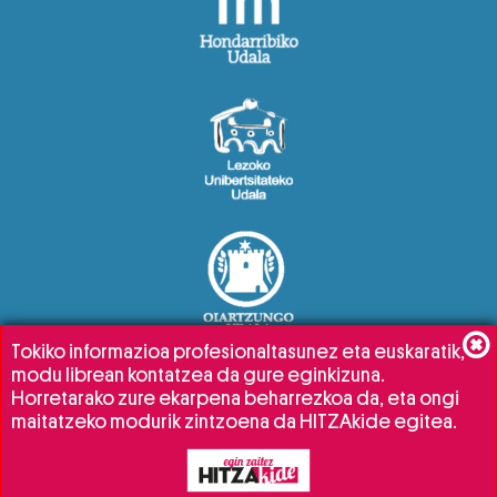
Tokiko informazioa profesionaltasunez eta euskaratik,
modu librean kontatzea da gure eginkizuna.
Horretarako zure ekarpena beharrezkoa da, eta ongi
maitatzeko modurik zintzoena da HITZAkide egitea.