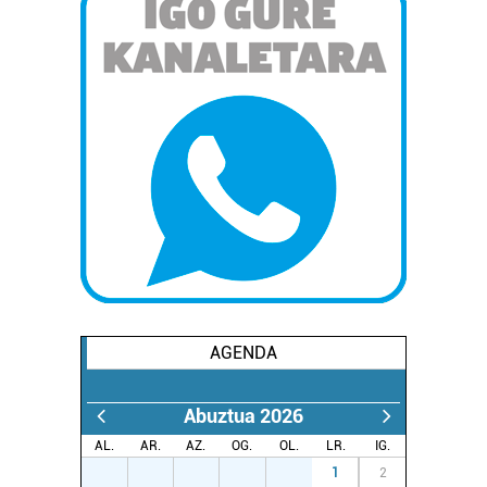
AGENDA
Abuztua 2026
AL.
AR.
AZ.
OG.
OL.
LR.
IG.
27
28
29
30
31
1
2