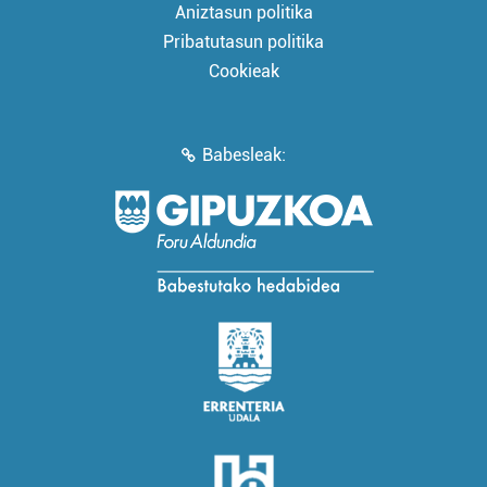
Aniztasun politika
Pribatutasun politika
Cookieak
Babesleak: