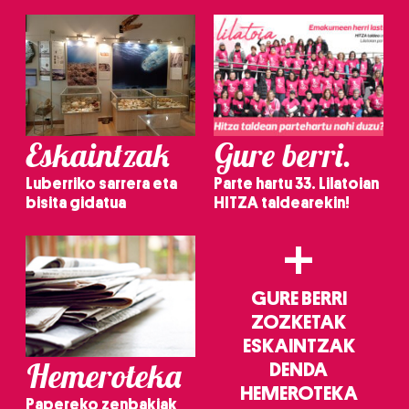
irakurri
Eskaintzak
Gure berri.
Luberriko sarrera eta
Parte hartu 33. Lilatoian
bisita gidatua
HITZA taldearekin!
+
GURE BERRI
ZOZKETAK
ESKAINTZAK
Hemeroteka
DENDA
HEMEROTEKA
Papereko zenbakiak