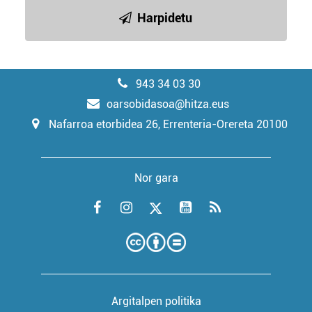
Harpidetu
943 34 03 30
oarsobidasoa@hitza.eus
Nafarroa etorbidea 26, Errenteria-Orereta 20100
Nor gara
Argitalpen politika