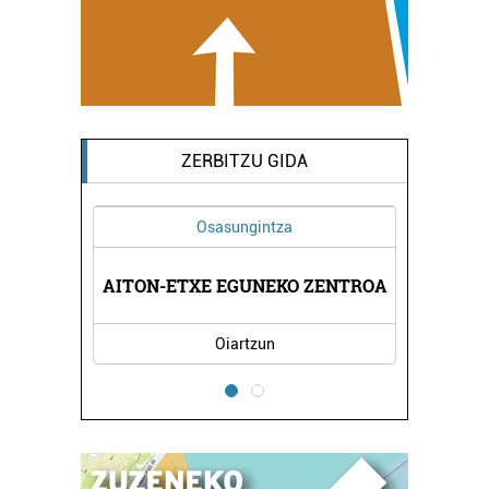
ZERBITZU GIDA
Osasungintza
DA
AITON-ETXE EGUNEKO ZENTROA
R
Oiartzun