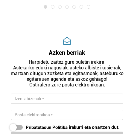
Azken berriak
Harpidetu zaitez gure buletin irekira!
Astekarko eduki nagusiak, asteko albiste ikusienak,
martxan ditugun zozketa eta egitasmoak, asteburuko
egitarauen agenda eta askoz gehiago!
Ostiralero zure posta elektronikoan.
Pribatutasun Politika
irakurri eta onartzen dut.