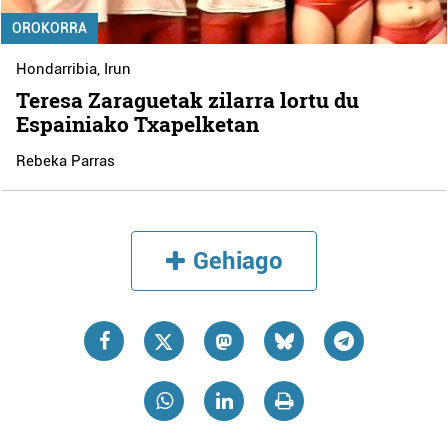
OROKORRA
Hondarribia
,
Irun
Teresa Zaraguetak zilarra lortu du
Espainiako Txapelketan
Rebeka Parras
Gehiago