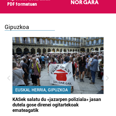
NOR GARA
PDF formatuan
Gipuzkoa
EUSKAL HERRIA, GIPUZKOA
KASek salatu du «jazarpen poliziala» jasan
Pa
dutela gose direnei ogitartekoak
da
emateagatik
«s