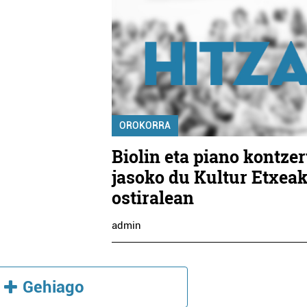
OROKORRA
Biolin eta piano kontze
jasoko du Kultur Etxea
ostiralean
admin
Gehiago