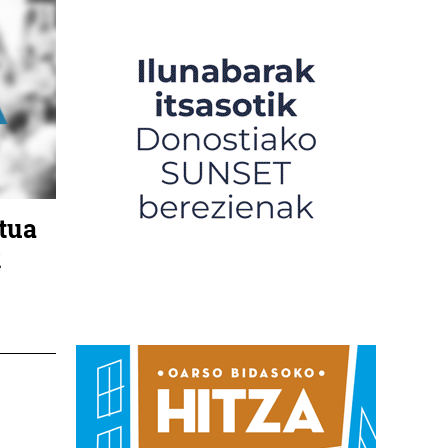
rtua
k