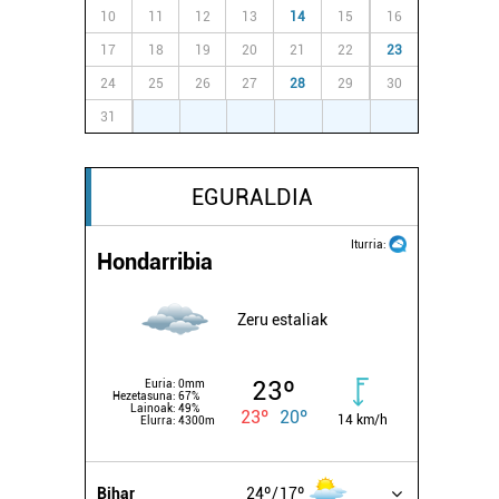
10
11
12
13
14
15
16
17
18
19
20
21
22
23
24
25
26
27
28
29
30
31
1
2
3
4
5
6
EGURALDIA
Iturria:
Hondarribia
Zeru estaliak
23º
Euria:
0mm
Hezetasuna:
67%
Lainoak:
49%
23º
20º
14 km/h
Elurra:
4300m
Bihar
24º
17º