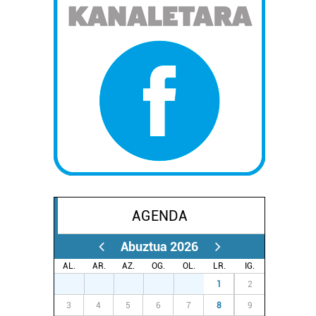
AGENDA
Abuztua 2026
AL.
AR.
AZ.
OG.
OL.
LR.
IG.
27
28
29
30
31
1
2
3
4
5
6
7
8
9