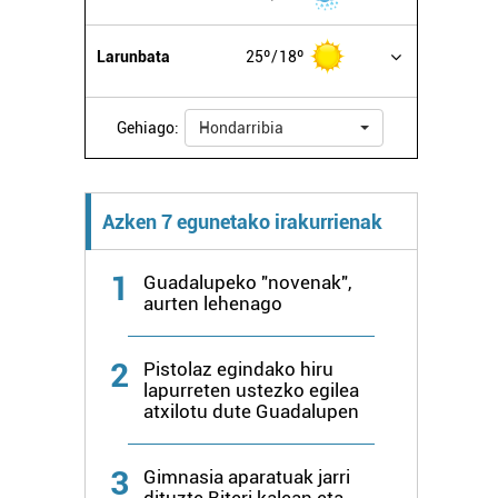
Larunbata
25º
18º
Gehiago:
Hondarribia
Azken 7 egunetako irakurrienak
1
Guadalupeko "novenak",
aurten lehenago
2
Pistolaz egindako hiru
lapurreten ustezko egilea
atxilotu dute Guadalupen
3
Gimnasia aparatuak jarri