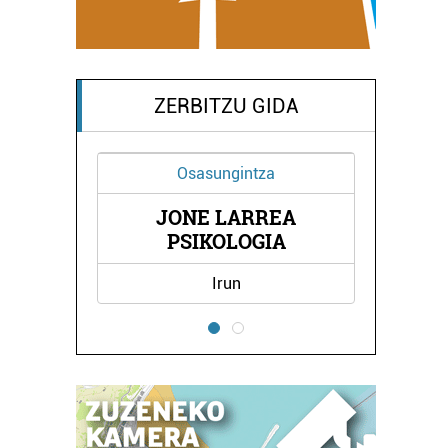
ZERBITZU GIDA
Ikastetxeak
A
BIZARAIN IKASTOLA
Errenteria-Orereta