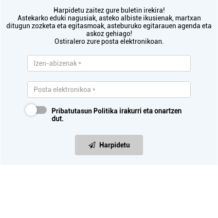
Harpidetu zaitez gure buletin irekira!
Astekarko eduki nagusiak, asteko albiste ikusienak, martxan
ditugun zozketa eta egitasmoak, asteburuko egitarauen agenda eta
askoz gehiago!
Ostiralero zure posta elektronikoan.
Pribatutasun Politika
irakurri eta onartzen
dut.
Harpidetu