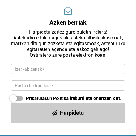
Azken berriak
Harpidetu zaitez gure buletin irekira!
Astekarko eduki nagusiak, asteko albiste ikusienak,
martxan ditugun zozketa eta egitasmoak, asteburuko
egitarauen agenda eta askoz gehiago!
Ostiralero zure posta elektronikoan.
Pribatutasun Politika
irakurri eta onartzen dut.
Harpidetu