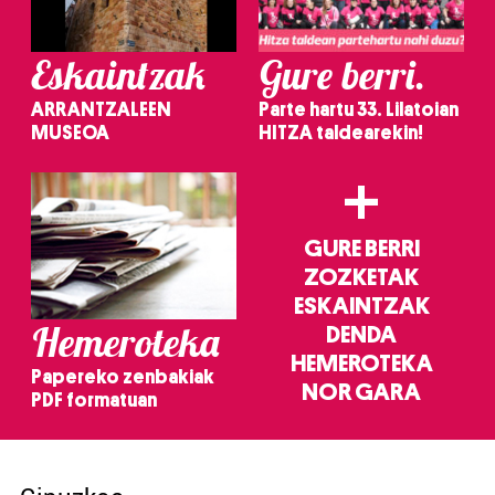
Eskaintzak
Gure berri.
ARRANTZALEEN
Parte hartu 33. Lilatoian
MUSEOA
HITZA taldearekin!
+
GURE BERRI
ZOZKETAK
ESKAINTZAK
Hemeroteka
DENDA
HEMEROTEKA
Papereko zenbakiak
NOR GARA
PDF formatuan