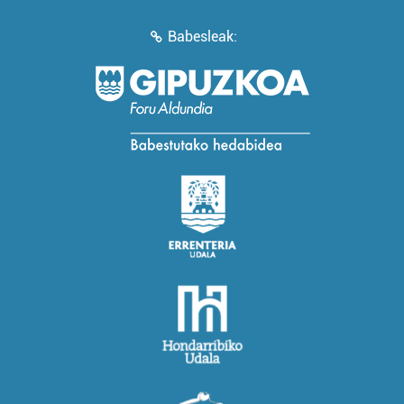
Babesleak: