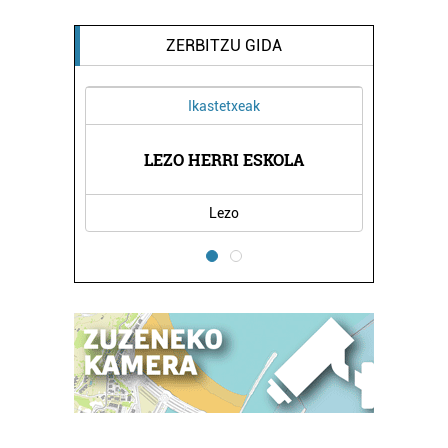
ZERBITZU GIDA
Ikastetxeak
DA
LEZO HERRI ESKOLA
B
Lezo