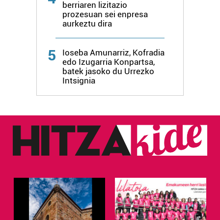
berriaren lizitazio
zure baimena Cookieen adierazpenean.
prozesuan sei enpresa
aurkeztu dira
Webgune honek cookie propioak eta hirugarrenen cookie-
fitxategiak erabiltzen ditu. Zure esperientzia eta
5
zerbitzuak hobetzeko asmoz, cookie teknologiaz
Ioseba Amunarriz, Kofradia
edo Izugarria Konpartsa,
baliatzen gara. Ohar hau onartuz gero, teknologia hori
batek jasoko du Urrezko
erabiltzeko baimen esplizitua ematen diguzu.
Gehiago
Intsignia
irakurri