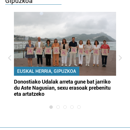
Gipuzkoa
EUSKAL HERRIA, GIPUZKOA
Donostiako Udalak arreta gune bat jarriko
Ur
du Aste Nagusian, sexu erasoak prebenitu
es
eta artatzeko
lu