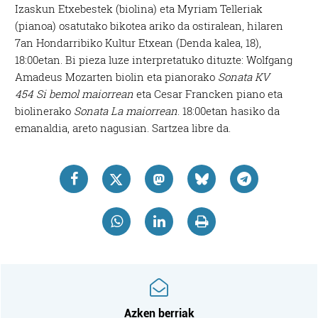
Izaskun Etxebestek (biolina) eta Myriam Telleriak
(pianoa) osatutako bikotea ariko da ostiralean, hilaren
7an Hondarribiko Kultur Etxean (Denda kalea, 18),
18:00etan. Bi pieza luze interpretatuko dituzte: Wolfgang
Amadeus Mozarten biolin eta pianorako
Sonata KV
454 Si bemol maiorrean
eta Cesar Francken piano eta
biolinerako
Sonata La maiorrean
. 18:00etan hasiko da
emanaldia, areto nagusian. Sartzea libre da.
Azken berriak