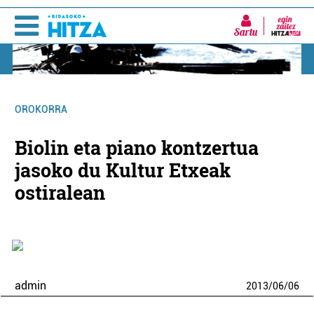
Sartu
OROKORRA
Biolin eta piano kontzertua
jasoko du Kultur Etxeak
ostiralean
admin
2013
/
06
/
06