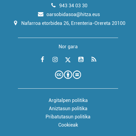
943 34 03 30
oarsobidasoa@hitza.eus
Nafarroa etorbidea 26, Errenteria-Orereta 20100
Nor gara
Argitalpen politika
Aniztasun politika
Pribatutasun politika
Cookieak