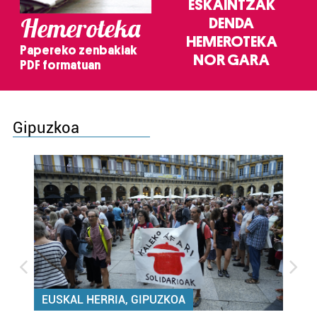
ESKAINTZAK
Hemeroteka
DENDA
HEMEROTEKA
Papereko zenbakiak
NOR GARA
PDF formatuan
Gipuzkoa
EUSKAL HERRIA, GIPUZKOA