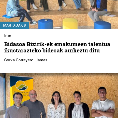
MARTXOAK 8
Irun
Bidasoa Bizirik-ek emakumeen talentua
ikustarazteko bideoak aurkeztu ditu
Gorka Correyero Llamas