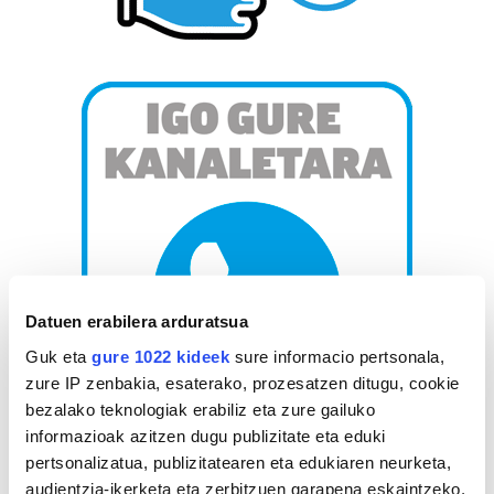
Datuen erabilera arduratsua
Guk eta
gure 1022 kideek
sure informacio pertsonala,
zure IP zenbakia, esaterako, prozesatzen ditugu, cookie
bezalako teknologiak erabiliz eta zure gailuko
informazioak azitzen dugu publizitate eta eduki
AGENDA
pertsonalizatua, publizitatearen eta edukiaren neurketa,
audientzia-ikerketa eta zerbitzuen garapena eskaintzeko.