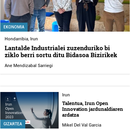
EKONOMIA
Hondarribia
,
Irun
Lantalde Industrialei zuzenduriko bi
ziklo berri sortu ditu Bidasoa Bizirikek
Ane Mendizabal Sarriegi
Irun
Talentua, Irun Open
Innovation jardunaldiaren
ardatza
GIZARTEA
Mikel Del Val Garcia