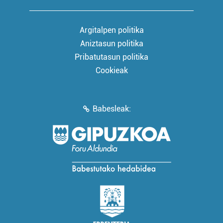
Argitalpen politika
Aniztasun politika
Pribatutasun politika
Cookieak
Babesleak: