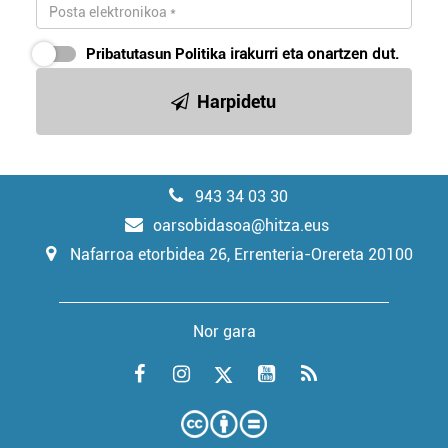
Pribatutasun Politika
irakurri eta onartzen dut.
Harpidetu
943 34 03 30
oarsobidasoa@hitza.eus
Nafarroa etorbidea 26, Errenteria-Orereta 20100
Nor gara