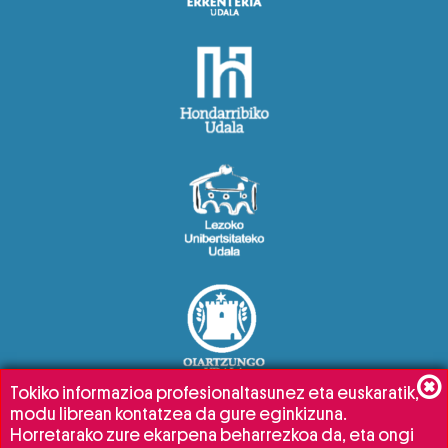
Tokiko informazioa profesionaltasunez eta euskaratik,
modu librean kontatzea da gure eginkizuna.
Horretarako zure ekarpena beharrezkoa da, eta ongi