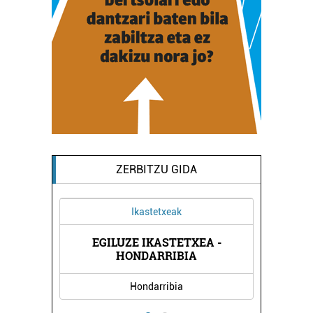
ZERBITZU GIDA
Ikastetxeak
Ostalaritza
EGILUZE IKASTETXEA -
HONDAR JAT
HONDARRIBIA
Hondarribia
Hondarribi