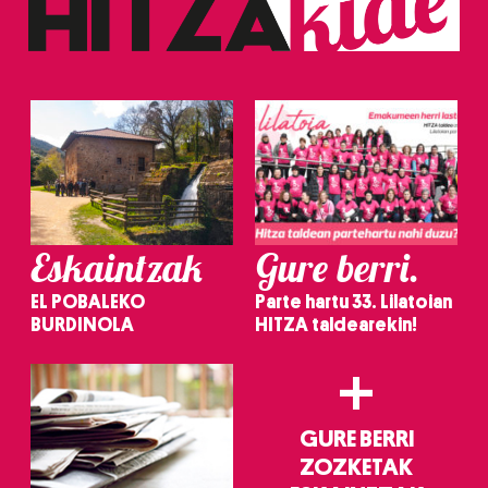
Eskaintzak
Gure berri.
EL POBALEKO
Parte hartu 33. Lilatoian
BURDINOLA
HITZA taldearekin!
+
GURE BERRI
ZOZKETAK