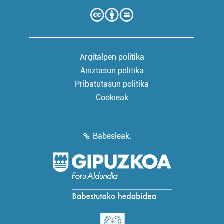
Argitalpen politika
Aniztasun politika
Pribatutasun politika
Cookieak
Babesleak: