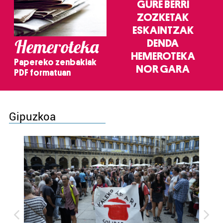
GURE BERRI
ZOZKETAK
ESKAINTZAK
Hemeroteka
DENDA
HEMEROTEKA
Papereko zenbakiak
NOR GARA
PDF formatuan
Gipuzkoa