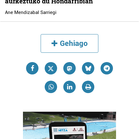
aurkeztuko du Hondarribian
Ane Mendizabal Sarriegi
Gehiago