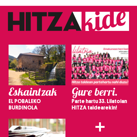
Eskaintzak
Gure berri.
EL POBALEKO
Parte hartu 33. Lilatoian
BURDINOLA
HITZA taldearekin!
+