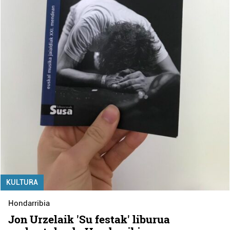
KULTURA
Hondarribia
Jon Urzelaik 'Su festak' liburua