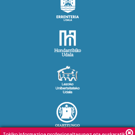
Tokiko informazioa profesionaltasunez eta euskaratik,