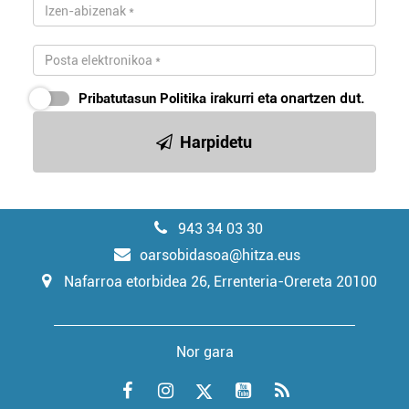
Pribatutasun Politika
irakurri eta onartzen dut.
Harpidetu
943 34 03 30
oarsobidasoa@hitza.eus
Nafarroa etorbidea 26, Errenteria-Orereta 20100
Nor gara