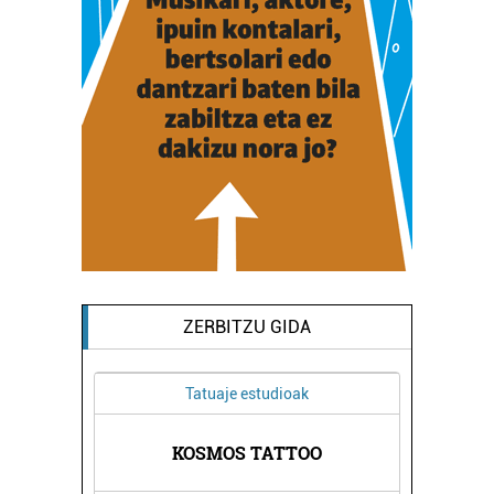
ZERBITZU GIDA
Tatuaje estudioak
A
KOSMOS TATTOO
HIRU