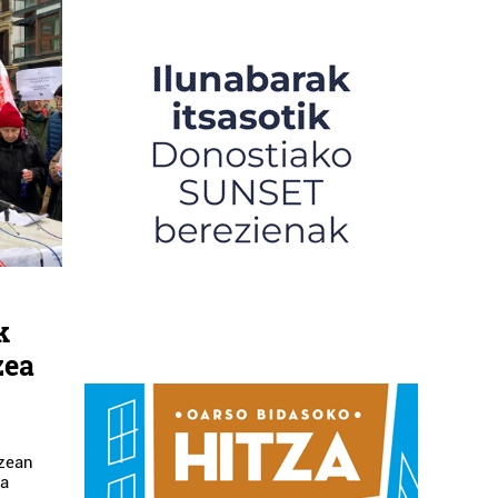
k
zea
izean
na