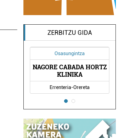
ZERBITZU GIDA
Osasungintza
Arropa denda
AGORE CABADA HORTZ
CASAMAY
KLINIKA
JANTZIGINT
Errenteria-Orereta
Errenteria-Orer