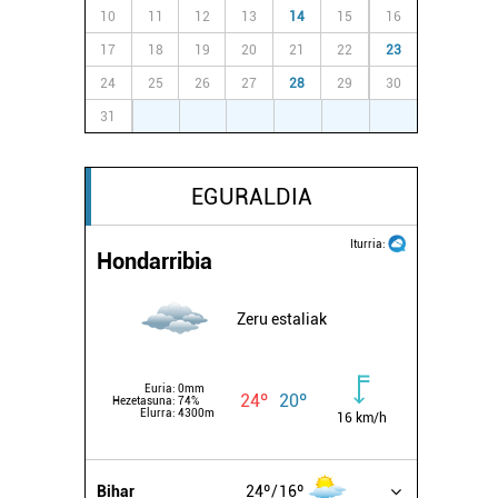
10
11
12
13
14
15
16
17
18
19
20
21
22
23
24
25
26
27
28
29
30
31
1
2
3
4
5
6
EGURALDIA
Iturria:
Hondarribia
Zeru estaliak
Euria:
0mm
24º
20º
Hezetasuna:
74%
Elurra:
4300m
16 km/h
Bihar
24º
16º