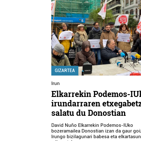
GIZARTEA
Irun
Elkarrekin Podemos-IU
irundarraren etxegabet
salatu du Donostian
David Nuño Elkarrekin Podemos-IUko
bozeramailea Donostian izan da gaur go
Irungo bizilagunari babesa eta elkartasu