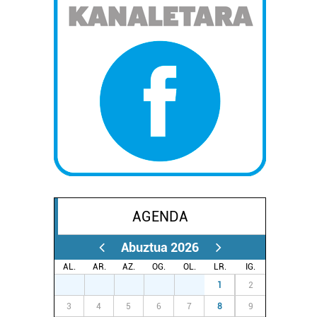
AGENDA
Abuztua 2026
AL.
AR.
AZ.
OG.
OL.
LR.
IG.
27
28
29
30
31
1
2
3
4
5
6
7
8
9