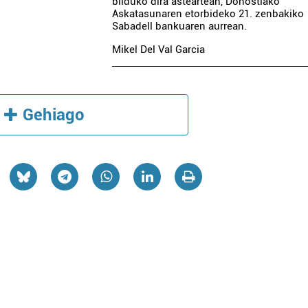
bilduko dira asteartean, Donostiako
Askatasunaren etorbideko 21. zenbakiko
Sabadell bankuaren aurrean.
Mikel Del Val Garcia
Gehiago
a
Arropa dendak
A HORTZ
CASAMAYOR
N
JANTZIGINTZAK
eta
Errenteria-Orereta