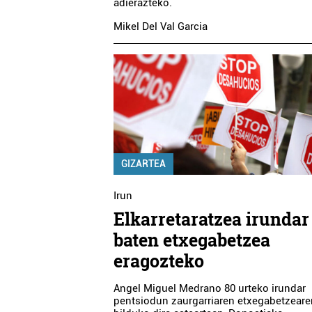
adierazteko.
Mikel Del Val Garcia
GIZARTEA
Irun
Elkarretaratzea irundar
baten etxegabetzea
eragozteko
Angel Miguel Medrano 80 urteko irundar
pentsiodun zaurgarriaren etxegabetzeare