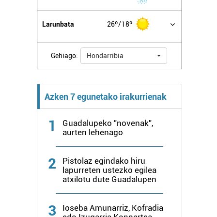
Larunbata
26º
18º
Gehiago:
Hondarribia
Azken 7 egunetako irakurrienak
1
Guadalupeko "novenak",
aurten lehenago
2
Pistolaz egindako hiru
lapurreten ustezko egilea
atxilotu dute Guadalupen
3
Ioseba Amunarriz, Kofradia