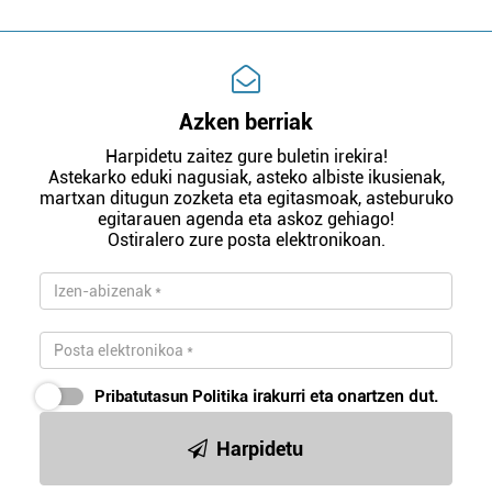
Azken berriak
Harpidetu zaitez gure buletin irekira!
Astekarko eduki nagusiak, asteko albiste ikusienak,
martxan ditugun zozketa eta egitasmoak, asteburuko
egitarauen agenda eta askoz gehiago!
Ostiralero zure posta elektronikoan.
Pribatutasun Politika
irakurri eta onartzen dut.
Harpidetu