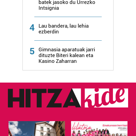
datuen atalean. Edozein unetan alda edo ken dezakezu
batek jasoko du Urrezko
Intsignia
zure baimena Cookieen adierazpenean.
Webgune honek cookie propioak eta hirugarrenen cookie-
4
Lau bandera, lau lehia
fitxategiak erabiltzen ditu. Zure esperientzia eta
ezberdin
zerbitzuak hobetzeko asmoz, cookie teknologiaz
baliatzen gara. Ohar hau onartuz gero, teknologia hori
5
Gimnasia aparatuak jarri
erabiltzeko baimen esplizitua ematen diguzu.
Gehiago
dituzte Biteri kalean eta
irakurri
Kasino Zaharran