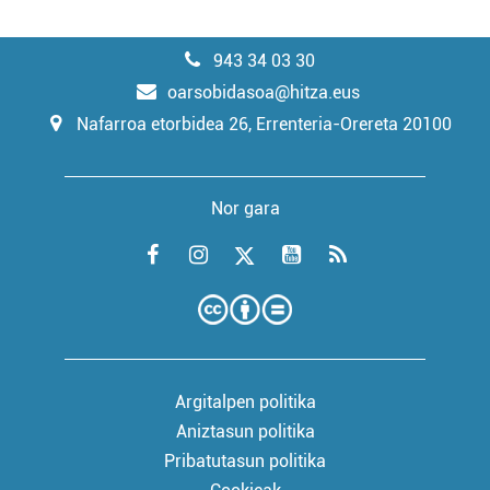
943 34 03 30
oarsobidasoa@hitza.eus
Nafarroa etorbidea 26, Errenteria-Orereta 20100
Nor gara
Argitalpen politika
Aniztasun politika
Pribatutasun politika