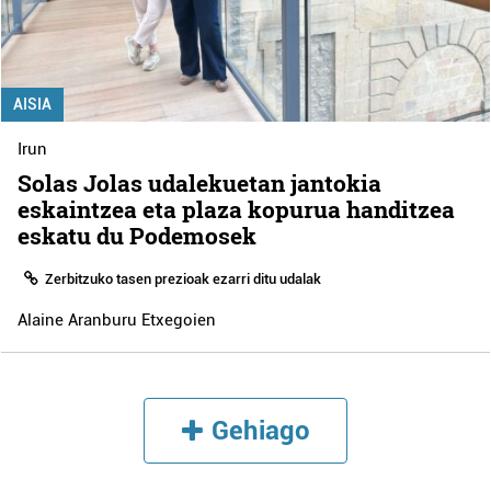
AISIA
Irun
Solas Jolas udalekuetan jantokia
eskaintzea eta plaza kopurua handitzea
eskatu du Podemosek
Zerbitzuko tasen prezioak ezarri ditu udalak
Alaine Aranburu Etxegoien
Gehiago