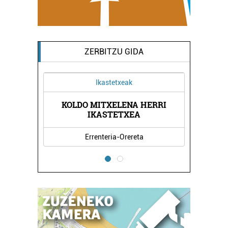
ZERBITZU GIDA
Ikastetxeak
Ah
KOLDO MITXELENA HERRI
A
JAKIN - AS
IKASTETXEA
Errenteria-Orereta
Erre