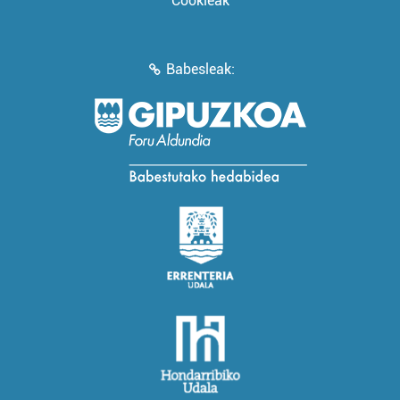
Cookieak
Babesleak: