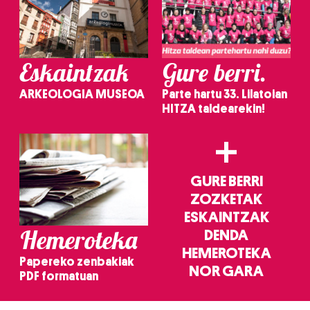
Eskaintzak
Gure berri.
ARKEOLOGIA MUSEOA
Parte hartu 33. Lilatoian
HITZA taldearekin!
+
GURE BERRI
ZOZKETAK
ESKAINTZAK
Hemeroteka
DENDA
HEMEROTEKA
Papereko zenbakiak
NOR GARA
PDF formatuan