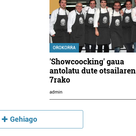
OROKORRA
'Showcoocking' gaua
antolatu dute otsailaren
7rako
admin
Gehiago