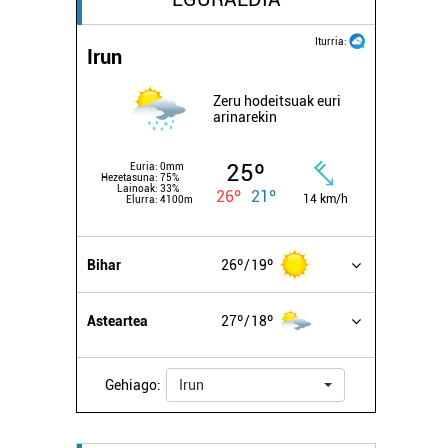
Iturria:
Irun
Zeru hodeitsuak euri
arinarekin
25º
Euria:
0mm
Hezetasuna:
75%
Lainoak:
33%
26º
21º
14 km/h
Elurra:
4100m
Bihar
26º
19º
Asteartea
27º
18º
Gehiago:
Irun