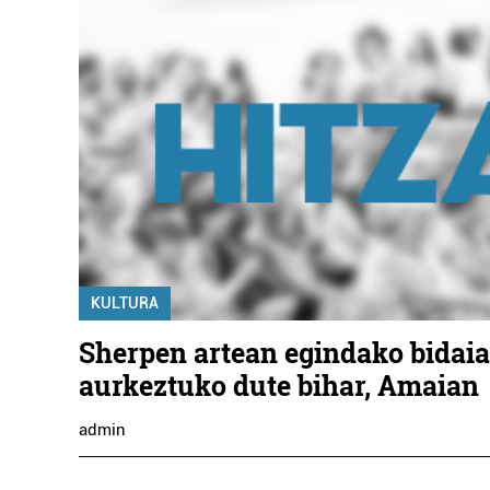
KULTURA
Sherpen artean egindako bidaia
aurkeztuko dute bihar, Amaian
admin