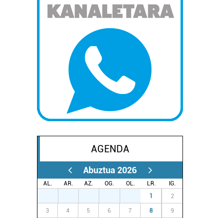
AGENDA
Abuztua 2026
AL.
AR.
AZ.
OG.
OL.
LR.
IG.
27
28
29
30
31
1
2
3
4
5
6
7
8
9