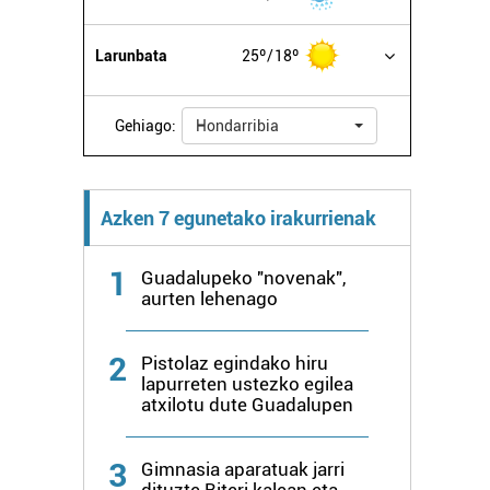
Larunbata
25º
18º
Gehiago:
Hondarribia
Azken 7 egunetako irakurrienak
1
Guadalupeko "novenak",
aurten lehenago
2
Pistolaz egindako hiru
lapurreten ustezko egilea
atxilotu dute Guadalupen
3
Gimnasia aparatuak jarri