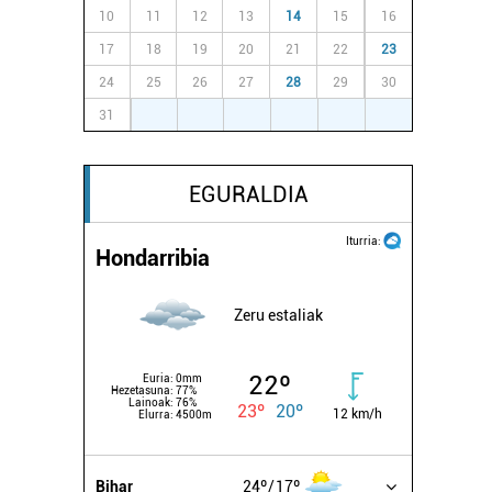
10
11
12
13
14
15
16
17
18
19
20
21
22
23
24
25
26
27
28
29
30
31
1
2
3
4
5
6
EGURALDIA
Iturria:
Hondarribia
Zeru estaliak
22º
Euria:
0mm
Hezetasuna:
77%
Lainoak:
76%
23º
20º
12 km/h
Elurra:
4500m
Bihar
24º
17º