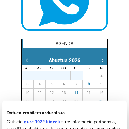
AGENDA
Abuztua 2026
AL.
AR.
AZ.
OG.
OL.
LR.
IG.
27
28
29
30
31
1
2
3
4
5
6
7
8
9
10
11
12
13
14
15
16
17
18
19
20
21
22
23
24
25
26
27
28
29
30
Datuen erabilera arduratsua
31
1
2
3
4
5
6
Guk eta
gure 1022 kideek
sure informacio pertsonala,
zure IP zenbakia, esaterako, prozesatzen ditugu, cookie