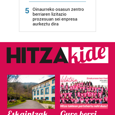
Webgune honek cookie propioak eta hirugarrenen cookie-
5
Oinaurreko osasun zentro
fitxategiak erabiltzen ditu. Zure esperientzia eta
berriaren lizitazio
zerbitzuak hobetzeko asmoz, cookie teknologiaz
prozesuan sei enpresa
aurkeztu dira
baliatzen gara. Ohar hau onartuz gero, teknologia hori
erabiltzeko baimen esplizitua ematen diguzu.
Gehiago
irakurri
Eskaintzak
Gure berri.