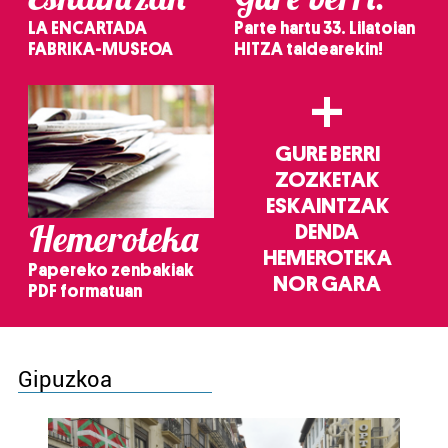
LA ENCARTADA
Parte hartu 33. Lilatoian
FABRIKA-MUSEOA
HITZA taldearekin!
+
GURE BERRI
ZOZKETAK
ESKAINTZAK
Hemeroteka
DENDA
HEMEROTEKA
Papereko zenbakiak
NOR GARA
PDF formatuan
Gipuzkoa