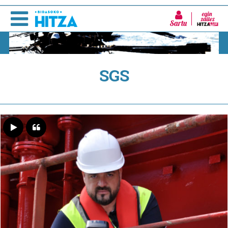
Sartu
SGS