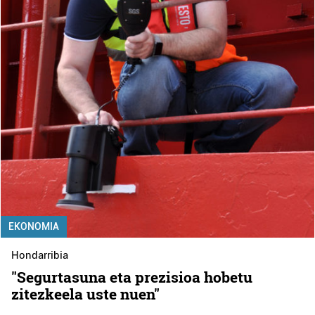
EKONOMIA
Hondarribia
"Segurtasuna eta prezisioa hobetu
zitezkeela uste nuen"