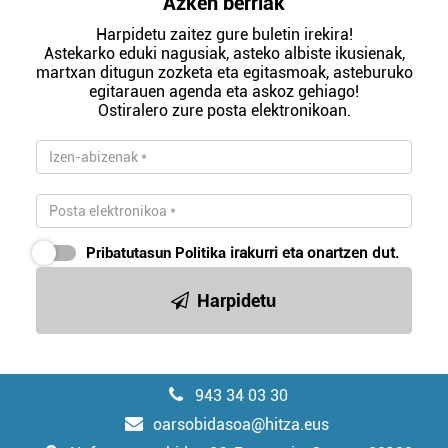
Azken berriak
Harpidetu zaitez gure buletin irekira!
Astekarko eduki nagusiak, asteko albiste ikusienak,
martxan ditugun zozketa eta egitasmoak, asteburuko
egitarauen agenda eta askoz gehiago!
Ostiralero zure posta elektronikoan.
Pribatutasun Politika
irakurri eta onartzen dut.
Harpidetu
943 34 03 30
oarsobidasoa@hitza.eus