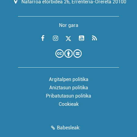
Nafarroa etorbidea 26, Errenteria-Orereta 20100
Nor gara
Argitalpen politika
Aniztasun politika
Pribatutasun politika
Cookieak
Babesleak: