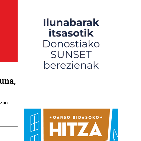
guna,
izan