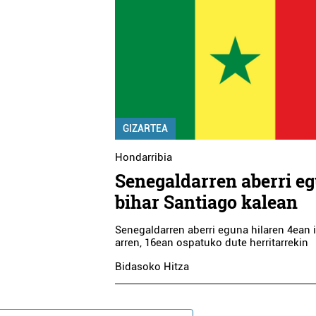
GIZARTEA
Hondarribia
Senegaldarren aberri e
bihar Santiago kalean
Senegaldarren aberri eguna hilaren 4ean 
arren, 16ean ospatuko dute herritarrekin
Bidasoko Hitza