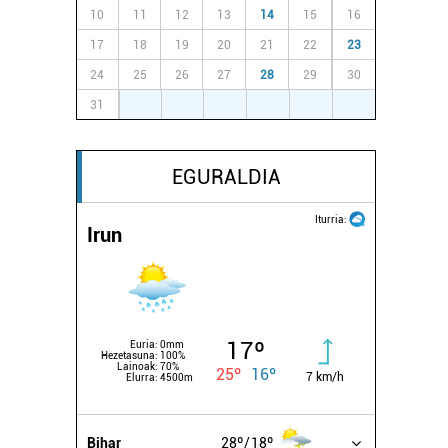
10
11
12
13
14
15
16
17
18
19
20
21
22
23
24
25
26
27
28
29
30
31
1
2
3
4
5
6
EGURALDIA
Iturria:
Irun
17º
Euria:
0mm
Hezetasuna:
100%
Lainoak:
70%
25º
16º
7 km/h
Elurra:
4500m
Bihar
28º
18º