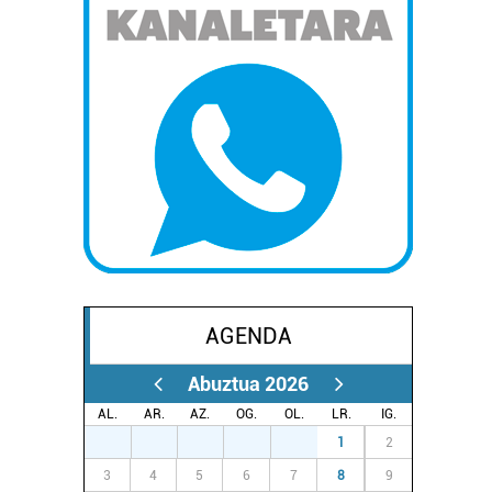
AGENDA
Abuztua 2026
AL.
AR.
AZ.
OG.
OL.
LR.
IG.
27
28
29
30
31
1
2
3
4
5
6
7
8
9