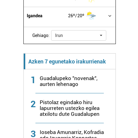
Igandea
26º
20º
Gehiago:
Irun
Azken 7 egunetako irakurrienak
1
Guadalupeko "novenak",
aurten lehenago
2
Pistolaz egindako hiru
lapurreten ustezko egilea
atxilotu dute Guadalupen
3
Ioseba Amunarriz, Kofradia