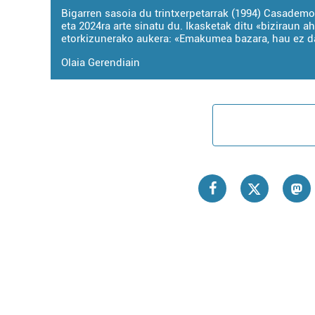
Bigarren sasoia du trintxerpetarrak (1994) Casadem
eta 2024ra arte sinatu du. Ikasketak ditu «biziraun ah
etorkizunerako aukera: «Emakumea bazara, hau ez da
Olaia Gerendiain