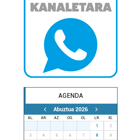
AGENDA
Abuztua 2026
AL.
AR.
AZ.
OG.
OL.
LR.
IG.
27
28
29
30
31
1
2
3
4
5
6
7
8
9