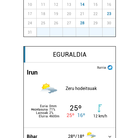
10
11
12
13
14
15
16
17
18
19
20
21
22
23
24
25
26
27
28
29
30
31
1
2
3
4
5
6
EGURALDIA
Iturria:
Irun
Zeru hodeitsuak
25º
Euria:
0mm
Hezetasuna:
71%
Lainoak:
2%
25º
16º
12 km/h
Elurra:
4600m
Bihar
28º
18º