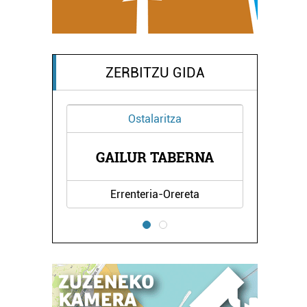
ZERBITZU GIDA
Ostalaritza
D
DI
GAILUR TABERNA
Errenteria-Orereta