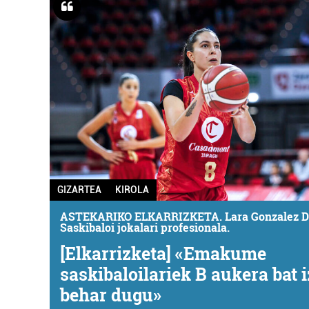
GIZARTEA
KIROLA
ASTEKARIKO ELKARRIZKETA. Lara Gonzalez D
Saskibaloi jokalari profesionala.
[Elkarrizketa] «Emakume
saskibaloilariek B aukera bat 
behar dugu»