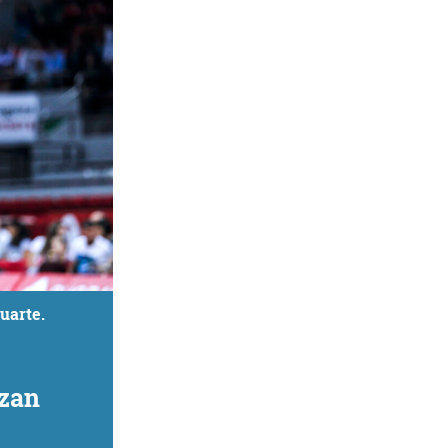
uarte.
izan