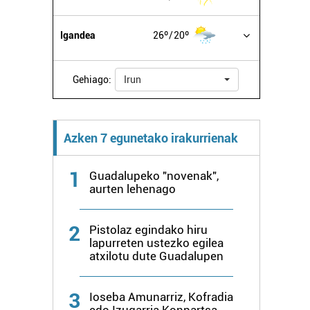
Igandea
26º
20º
Gehiago:
Irun
Azken 7 egunetako irakurrienak
1
Guadalupeko "novenak",
aurten lehenago
2
Pistolaz egindako hiru
lapurreten ustezko egilea
atxilotu dute Guadalupen
3
Ioseba Amunarriz, Kofradia