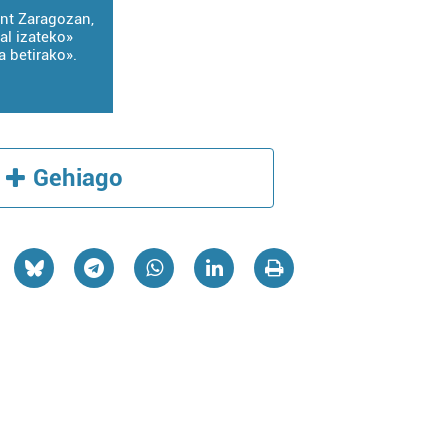
ont Zaragozan,
al izateko»
 betirako».
Gehiago