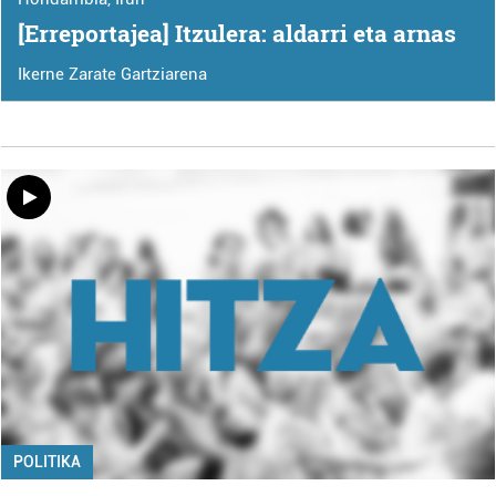
[Erreportajea] Itzulera: aldarri eta arnas
Ikerne Zarate Gartziarena
POLITIKA