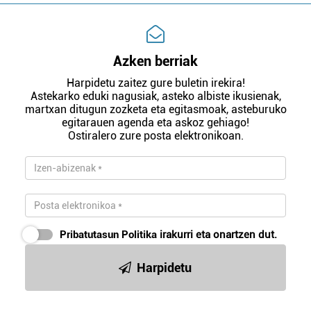
Azken berriak
Harpidetu zaitez gure buletin irekira!
Astekarko eduki nagusiak, asteko albiste ikusienak,
martxan ditugun zozketa eta egitasmoak, asteburuko
egitarauen agenda eta askoz gehiago!
Ostiralero zure posta elektronikoan.
Pribatutasun Politika
irakurri eta onartzen dut.
Harpidetu