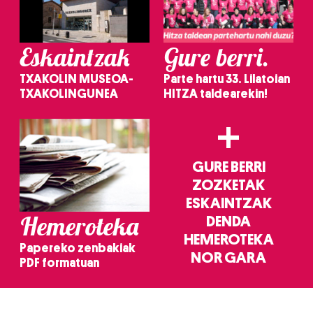
Eskaintzak
Gure berri.
TXAKOLIN MUSEOA-
Parte hartu 33. Lilatoian
TXAKOLINGUNEA
HITZA taldearekin!
+
GURE BERRI
ZOZKETAK
ESKAINTZAK
Hemeroteka
DENDA
HEMEROTEKA
Papereko zenbakiak
NOR GARA
PDF formatuan