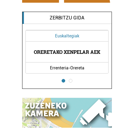
ZERBITZU GIDA
Euskaltegiak
XEA
ORERETAKO XENPELAR AEK
DO
Errenteria-Orereta