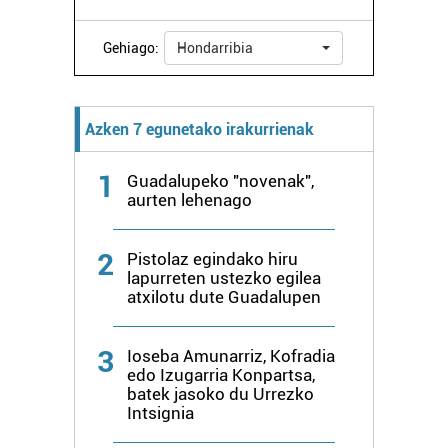
zure baimena Cookieen adierazpenean.
Gehiago:
Hondarribia
Webgune honek cookie propioak eta hirugarrenen cookie-
fitxategiak erabiltzen ditu. Zure esperientzia eta
zerbitzuak hobetzeko asmoz, cookie teknologiaz
Azken 7 egunetako irakurrienak
baliatzen gara. Ohar hau onartuz gero, teknologia hori
erabiltzeko baimen esplizitua ematen diguzu.
Gehiago
1
Guadalupeko "novenak",
irakurri
aurten lehenago
2
Pistolaz egindako hiru
lapurreten ustezko egilea
atxilotu dute Guadalupen
3
Ioseba Amunarriz, Kofradia
edo Izugarria Konpartsa,
batek jasoko du Urrezko
Intsignia