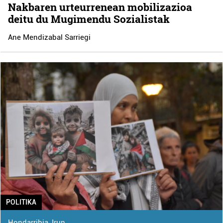
Nakbaren urteurrenean mobilizazioa
deitu du Mugimendu Sozialistak
Ane Mendizabal Sarriegi
POLITIKA
Hondarribia
,
Irun