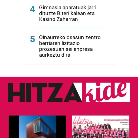
4
Gimnasia aparatuak jarri
dituzte Biteri kalean eta
Kasino Zaharran
5
Oinaurreko osasun zentro
berriaren lizitazio
prozesuan sei enpresa
aurkeztu dira