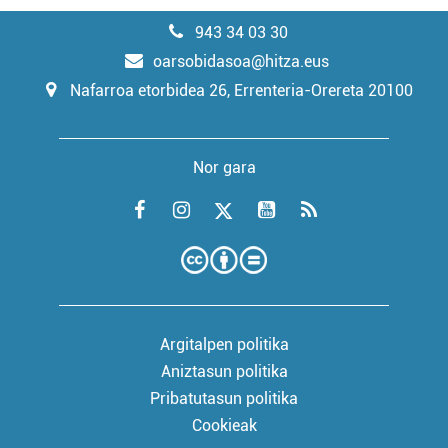
943 34 03 30
oarsobidasoa@hitza.eus
Nafarroa etorbidea 26, Errenteria-Orereta 20100
Nor gara
Argitalpen politika
Aniztasun politika
Pribatutasun politika
Cookieak