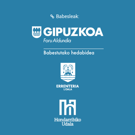
Babesleak: