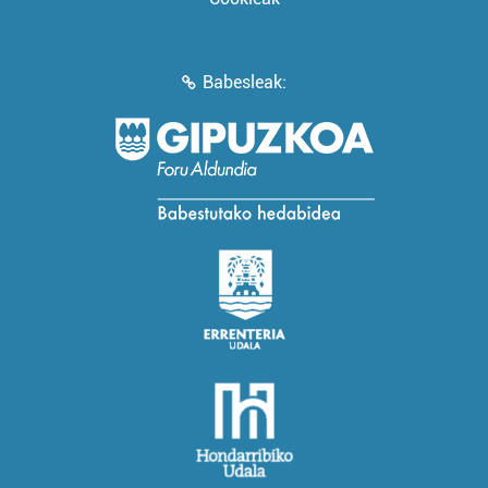
Babesleak: