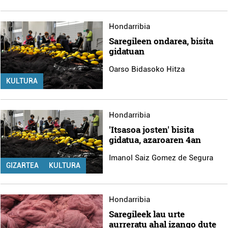
Hondarribia
Saregileen ondarea, bisita
gidatuan
Oarso Bidasoko Hitza
KULTURA
Hondarribia
'Itsasoa josten' bisita
gidatua, azaroaren 4an
Imanol Saiz Gomez de Segura
GIZARTEA
KULTURA
Hondarribia
Saregileek lau urte
aurreratu ahal izango dute