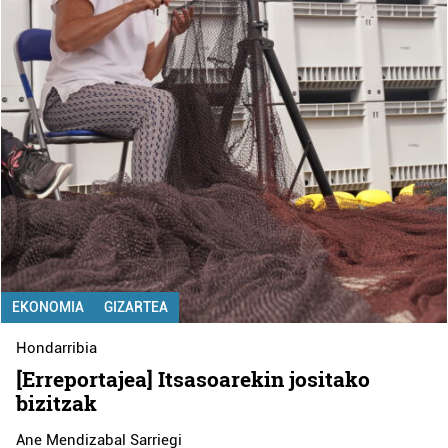
EKONOMIA
GIZARTEA
Hondarribia
[Erreportajea] Itsasoarekin jositako
bizitzak
Ane Mendizabal Sarriegi