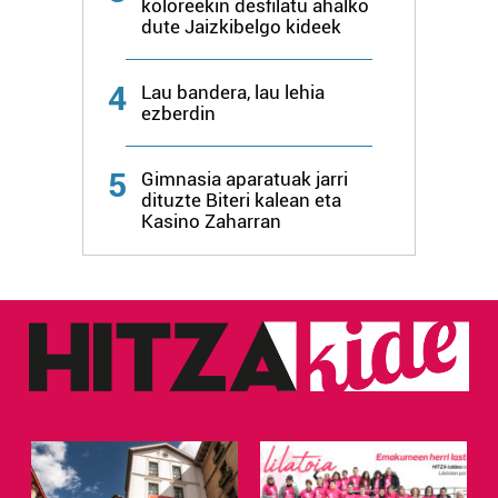
koloreekin desfilatu ahalko
dute Jaizkibelgo kideek
4
Lau bandera, lau lehia
ezberdin
5
Gimnasia aparatuak jarri
dituzte Biteri kalean eta
Kasino Zaharran