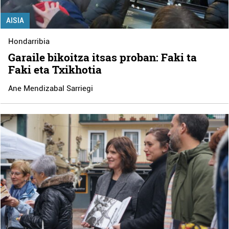
AISIA
Hondarribia
Garaile bikoitza itsas proban: Faki ta
Faki eta Txikhotia
Ane Mendizabal Sarriegi