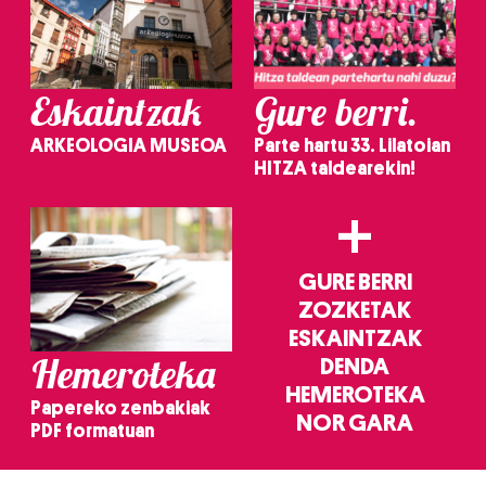
Eskaintzak
Gure berri.
ARKEOLOGIA MUSEOA
Parte hartu 33. Lilatoian
HITZA taldearekin!
+
GURE BERRI
ZOZKETAK
ESKAINTZAK
Hemeroteka
DENDA
HEMEROTEKA
Papereko zenbakiak
NOR GARA
PDF formatuan