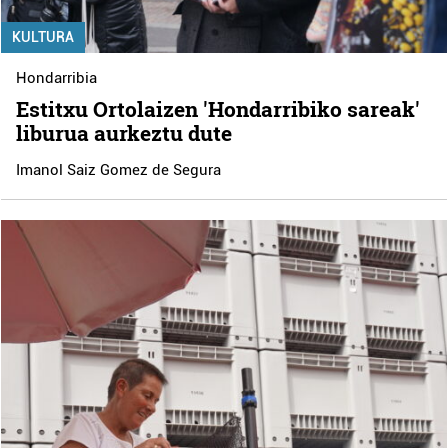
KULTURA
Hondarribia
Estitxu Ortolaizen 'Hondarribiko sareak'
liburua aurkeztu dute
Imanol Saiz Gomez de Segura