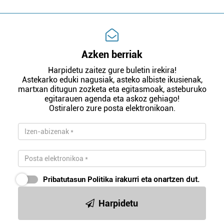
Azken berriak
Harpidetu zaitez gure buletin irekira!
Astekarko eduki nagusiak, asteko albiste ikusienak,
martxan ditugun zozketa eta egitasmoak, asteburuko
egitarauen agenda eta askoz gehiago!
Ostiralero zure posta elektronikoan.
Pribatutasun Politika
irakurri eta onartzen dut.
Harpidetu