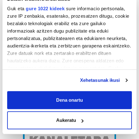
Guk eta
gure 1022 kideek
sure informacio pertsonala,
zure IP zenbakia, esaterako, prozesatzen ditugu, cookie
bezalako teknologiak erabiliz eta zure gailuko
informazioak azitzen dugu publizitate eta eduki
pertsonalizatua, publizitatearen eta edukiaren neurketa,
audientzia-ikerketa eta zerbitzuen garapena eskaintzeko.
Zure datuak nork eta zertarako erabiltzen dituen
hautatzeko aukera duzu. Zure onespena aldatzen edo
deuseztatzen ahal duzu edozein momentutan, Cookie
deklaraziotik edo Privacy triggerean klikatuz.
Xehetasunak ikusi
If you allow, we would also like to:
Collect information about your geographical
Dena onartu
location which can be accurate to within several
meters
Aukeratu
Identify your device by actively scanning it for
specific characteristics (fingerprinting)
Find out more about how your personal data is processed