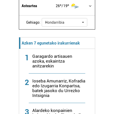
Asteartea
26º
19º
Gehiago:
Hondarribia
Azken 7 egunetako irakurrienak
1
Garagardo artisauen
azoka, eskaintza
anitzarekin
2
Ioseba Amunarriz, Kofradia
edo Izugarria Konpartsa,
batek jasoko du Urrezko
Intsignia
3
Alardeko konpainien