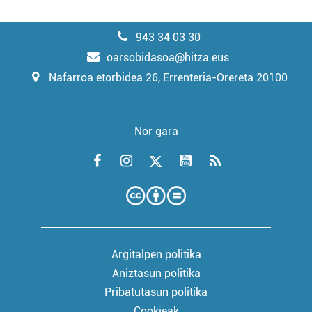
943 34 03 30
oarsobidasoa@hitza.eus
Nafarroa etorbidea 26, Errenteria-Orereta 20100
Nor gara
Argitalpen politika
Aniztasun politika
Pribatutasun politika
Cookieak