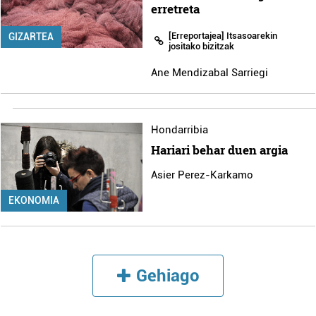
erretreta
[Erreportajea] Itsasoarekin
GIZARTEA
jositako bizitzak
Ane Mendizabal Sarriegi
Hondarribia
Hariari behar duen argia
Asier Perez-Karkamo
EKONOMIA
Gehiago