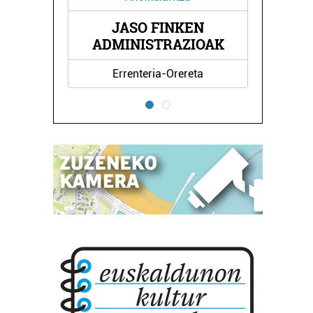
INKEN
BEGI OPTIKA
RAZIOAK
-Orereta
Errenteria-Orereta