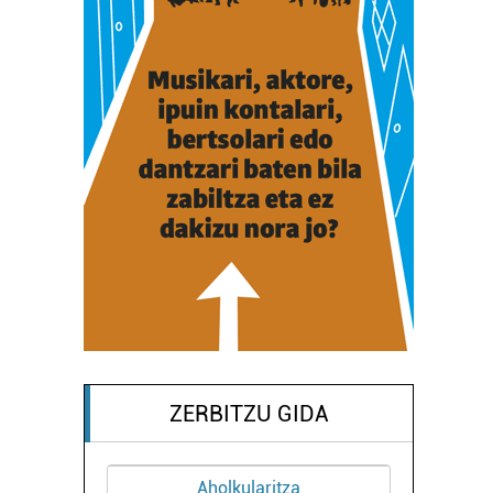
ZERBITZU GIDA
ritza
Osasungintza