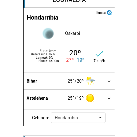
Iturria:
Hondarribia
Oskarbi
20º
Euria:
0mm
Hezetasuna:
92%
Lainoak:
0%
27º
19º
7 km/h
Elurra:
4400m
Bihar
25º
20º
Astelehena
25º
19º
Gehiago:
Hondarribia