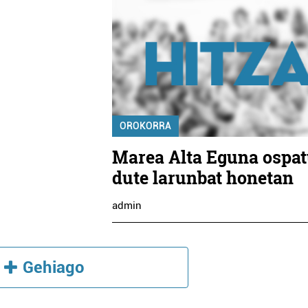
OROKORRA
Marea Alta Eguna ospa
dute larunbat honetan
admin
Gehiago