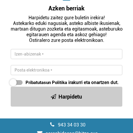
Azken berriak
Harpidetu zaitez gure buletin irekira!
Astekarko eduki nagusiak, asteko albiste ikusienak,
martxan ditugun zozketa eta egitasmoak, asteburuko
egitarauen agenda eta askoz gehiago!
Ostiralero zure posta elektronikoan.
Pribatutasun Politika
irakurri eta onartzen dut.
Harpidetu
943 34 03 30