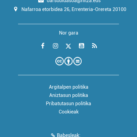
oarsobidasoa@hitza.eus
Nafarroa etorbidea 26, Errenteria-Orereta 20100
Nor gara
Argitalpen politika
Aniztasun politika
Pribatutasun politika
Cookieak
Babesleak: