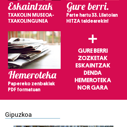
Eskaintzak
Gure berri.
TXAKOLIN MUSEOA-
Parte hartu 33. Lilatoian
TXAKOLINGUNEA
HITZA taldearekin!
+
GURE BERRI
ZOZKETAK
ESKAINTZAK
Hemeroteka
DENDA
HEMEROTEKA
Papereko zenbakiak
NOR GARA
PDF formatuan
Gipuzkoa