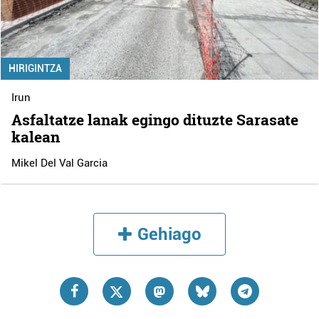
HIRIGINTZA
Irun
Asfaltatze lanak egingo dituzte Sarasate
kalean
Mikel Del Val Garcia
Gehiago