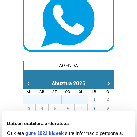
AGENDA
Abuztua 2026
AL.
AR.
AZ.
OG.
OL.
LR.
IG.
27
28
29
30
31
1
2
3
4
5
6
7
8
9
10
11
12
13
14
15
16
Datuen erabilera arduratsua
17
18
19
20
21
22
23
Guk eta
gure 1022 kideek
sure informacio pertsonala,
24
25
26
27
28
29
30