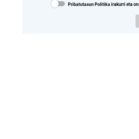
Pribatutasun Politika
irakurri eta on