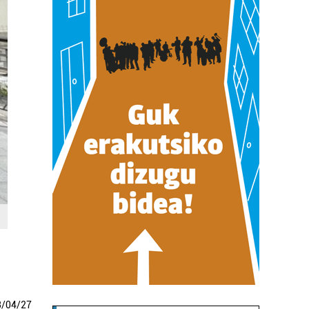
3
/
04
/
27