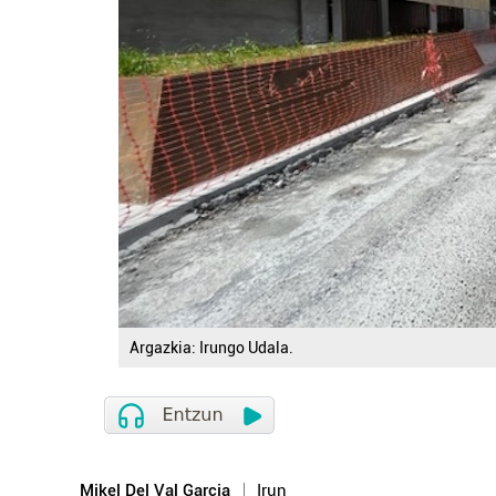
Argazkia: Irungo Udala.
Mikel Del Val Garcia
Irun