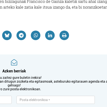
iren bizilagunak Francisco de Gainza kaletik sartu ahal izan
 arteko kale zatia kale itsua izango da, eta bi noranzkoeta
Azken berriak
 zaitez gure buletin irekira!
txan ditugun zozketa eta egitasmoak, asteburuko egitarauen agenda eta 
gehiago!
ro zure posta elektronikoan.