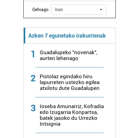
Gehiago:
Irun
Azken 7 egunetako irakurrienak
1
Guadalupeko "novenak",
aurten lehenago
2
Pistolaz egindako hiru
lapurreten ustezko egilea
atxilotu dute Guadalupen
3
Ioseba Amunarriz, Kofradia
edo Izugarria Konpartsa,
batek jasoko du Urrezko
Intsignia