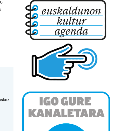
go
n
askoz