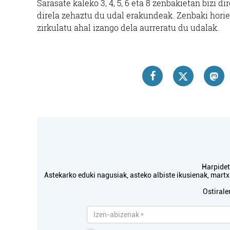
Sarasate kaleko 3, 4, 5, 6 eta 8 zenbakietan bizi d
direla zehaztu du udal erakundeak. Zenbaki horien
zirkulatu ahal izango dela aurreratu du udalak.
Harpidetu
Astekarko eduki nagusiak, asteko albiste ikusienak, mar
Ostirale