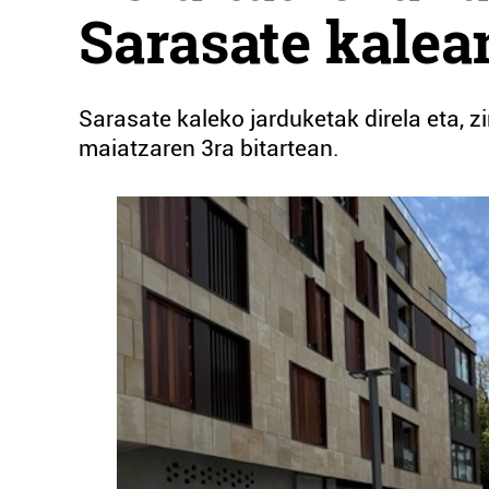
Sarasate kalea
Sarasate kaleko jarduketak direla eta, z
maiatzaren 3ra bitartean.