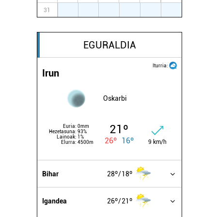
31
1
2
3
4
5
6
EGURALDIA
Iturria:
Irun
Oskarbi
21º
Euria:
0mm
Hezetasuna:
93%
Lainoak:
1%
26º
16º
9 km/h
Elurra:
4500m
Bihar
28º
18º
Igandea
26º
21º