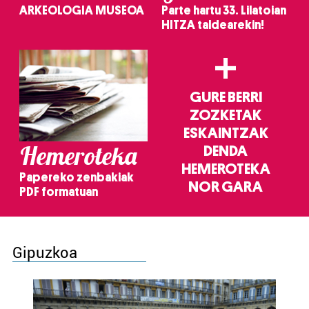
ARKEOLOGIA MUSEOA
Parte hartu 33. Lilatoian
HITZA taldearekin!
+
GURE BERRI
ZOZKETAK
ESKAINTZAK
Hemeroteka
DENDA
HEMEROTEKA
Papereko zenbakiak
NOR GARA
PDF formatuan
Gipuzkoa