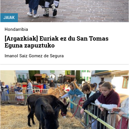
JAIAK
Hondarribia
[Argazkiak] Euriak ez du San Tomas
Eguna zapuztuko
Imanol Saiz Gomez de Segura