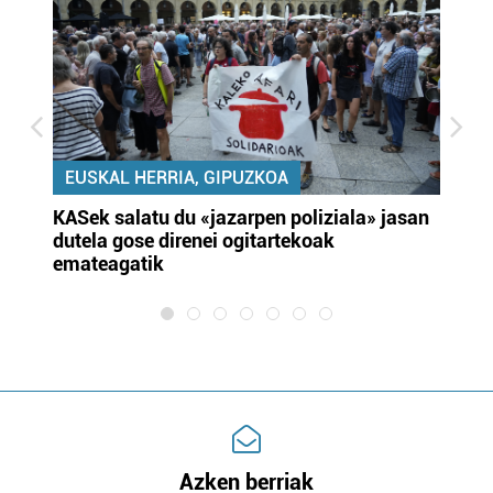
EUSKAL HERRIA, GIPUZKOA
KASek salatu du «jazarpen poliziala» jasan
Pa
dutela gose direnei ogitartekoak
da
emateagatik
«s
Azken berriak