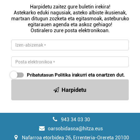
Harpidetu zaitez gure buletin irekira!
Astekarko eduki nagusiak, asteko albiste ikusienak,
martxan ditugun zozketa eta egitasmoak, asteburuko
egitarauen agenda eta askoz gehiago!
Ostiralero zure posta elektronikoan.
Pribatutasun Politika
irakurri eta onartzen dut.
Harpidetu
943 34 03 30
oarsobidasoa@hitza.eus
Nafarroa etorbidea 26, Errenteria-Orereta 20100