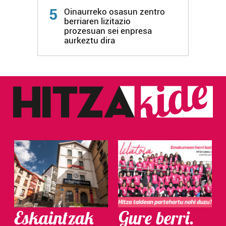
5
Oinaurreko osasun zentro
berriaren lizitazio
prozesuan sei enpresa
aurkeztu dira
Eskaintzak
Gure berri.