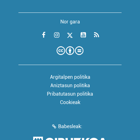
Nor gara
Argitalpen politika
Aniztasun politika
Pribatutasun politika
Cookieak
Babesleak: