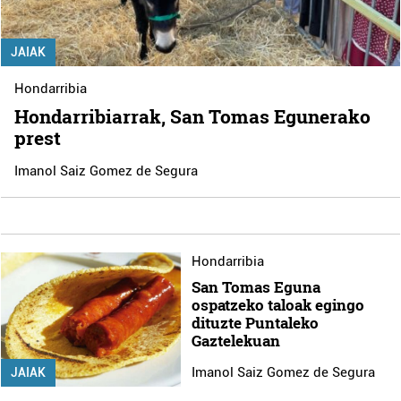
JAIAK
Hondarribia
Hondarribiarrak, San Tomas Egunerako
prest
Imanol Saiz Gomez de Segura
Hondarribia
San Tomas Eguna
ospatzeko taloak egingo
dituzte Puntaleko
Gaztelekuan
Imanol Saiz Gomez de Segura
JAIAK