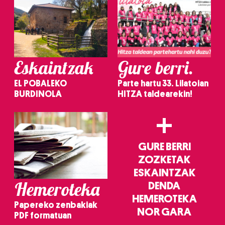
Eskaintzak
Gure berri.
EL POBALEKO
Parte hartu 33. Lilatoian
BURDINOLA
HITZA taldearekin!
+
GURE BERRI
ZOZKETAK
ESKAINTZAK
Hemeroteka
DENDA
HEMEROTEKA
Papereko zenbakiak
NOR GARA
PDF formatuan