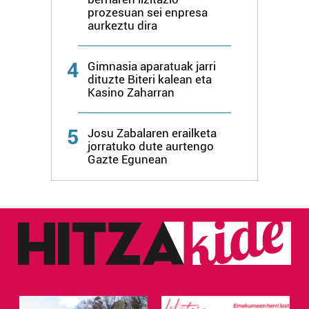
erabiltzen dituen hauta dezakezu.
prozesuan sei enpresa
aurkeztu dira
Bazkide batzuek ez dizute baimenik eskatzen, eta beren
interes komertzial legitimoetan babesten dira. Ikusi gure
4
Gimnasia aparatuak jarri
bazkideen zerrenda, beren ustez zein helburutarako
dituzte Biteri kalean eta
duten interes legitimoa eta horren aurka nola egin
Kasino Zaharran
dezakezun ikusteko.
5
Josu Zabalaren erailketa
Lortu zure datu pertsonalak prozesatzeko moduari
jorratuko dute aurtengo
buruzko informazio gehiago eta ezarri zure lehentasunak
Gazte Egunean
datuen atalean. Edozein unetan alda edo ken dezakezu
zure baimena Cookieen adierazpenean.
Webgune honek cookie propioak eta hirugarrenen cookie-
fitxategiak erabiltzen ditu. Zure esperientzia eta
zerbitzuak hobetzeko asmoz, cookie teknologiaz
baliatzen gara. Ohar hau onartuz gero, teknologia hori
erabiltzeko baimen esplizitua ematen diguzu.
Gehiago
irakurri