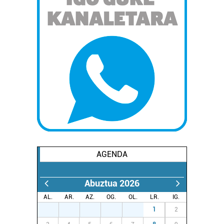
AGENDA
Abuztua 2026
AL.
AR.
AZ.
OG.
OL.
LR.
IG.
27
28
29
30
31
1
2