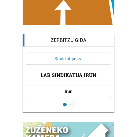
ZERBITZU GIDA
Sindikalgintza
LINIKA
LAB SINDIKATUA IRUN
LEVI 
Irun