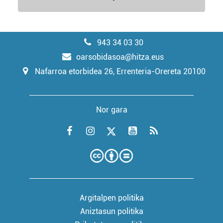
943 34 03 30
oarsobidasoa@hitza.eus
Nafarroa etorbidea 26, Errenteria-Orereta 20100
Nor gara
Argitalpen politika
Aniztasun politika