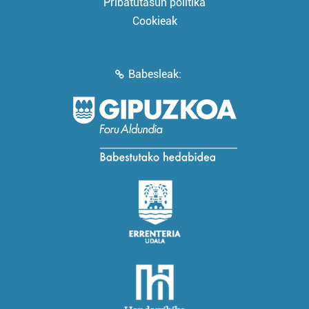
Pribatutasun politika
Cookieak
Babesleak: