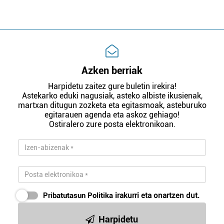
Azken berriak
Harpidetu zaitez gure buletin irekira!
Astekarko eduki nagusiak, asteko albiste ikusienak,
martxan ditugun zozketa eta egitasmoak, asteburuko
egitarauen agenda eta askoz gehiago!
Ostiralero zure posta elektronikoan.
Pribatutasun Politika
irakurri eta onartzen dut.
Harpidetu