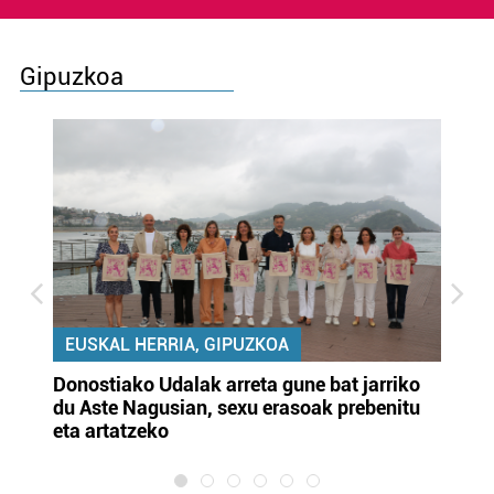
Gipuzkoa
EUSKAL HERRIA, GIPUZKOA
Donostiako Udalak arreta gune bat jarriko
Ur
du Aste Nagusian, sexu erasoak prebenitu
es
eta artatzeko
lu