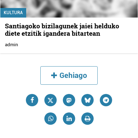
KULTURA
Santiagoko bizilagunek jaiei helduko
diete etzitik igandera bitartean
admin
Gehiago