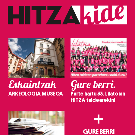
baliatzen gara. Ohar hau onartuz gero, teknologia hori
erabiltzeko baimen esplizitua ematen diguzu.
Gehiago
irakurri
Eskaintzak
Gure berri.
ARKEOLOGIA MUSEOA
Parte hartu 33. Lilatoian
HITZA taldearekin!
+
GURE BERRI