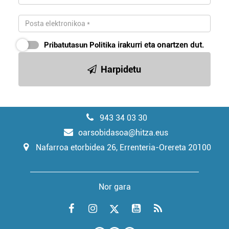
Pribatutasun Politika
irakurri eta onartzen dut.
Harpidetu
943 34 03 30
oarsobidasoa@hitza.eus
Nafarroa etorbidea 26, Errenteria-Orereta 20100
Nor gara