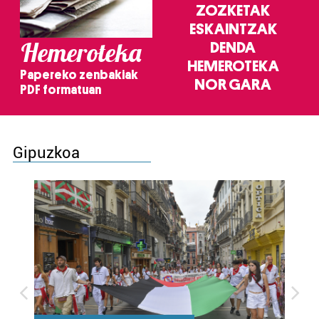
ZOZKETAK
ESKAINTZAK
Hemeroteka
DENDA
HEMEROTEKA
Papereko zenbakiak
NOR GARA
PDF formatuan
Gipuzkoa