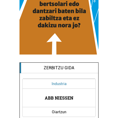
ZERBITZU GIDA
Industria
TETXEA
ABB NIESSEN
CRIST
Oiartzun