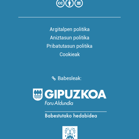
Argitalpen politika
Aniztasun politika
Pribatutasun politika
Cookieak
Babesleak: