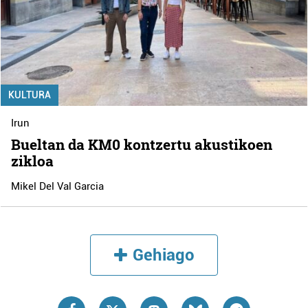
KULTURA
Irun
Bueltan da KM0 kontzertu akustikoen
zikloa
Mikel Del Val Garcia
Gehiago