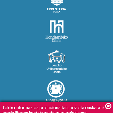
Tokiko informazioa profesionaltasunez eta euskaratik,
modu librean kontatzea da gure eginkizuna.