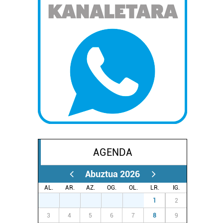
AGENDA
Abuztua 2026
AL.
AR.
AZ.
OG.
OL.
LR.
IG.
27
28
29
30
31
1
2
3
4
5
6
7
8
9