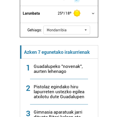
Larunbata
25º
18º
Gehiago:
Hondarribia
Azken 7 egunetako irakurrienak
1
Guadalupeko "novenak",
aurten lehenago
2
Pistolaz egindako hiru
lapurreten ustezko egilea
atxilotu dute Guadalupen
3
Gimnasia aparatuak jarri