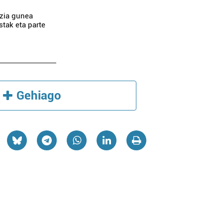
tzia gunea
stak eta parte
Gehiago