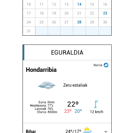
10
11
12
13
14
15
16
17
18
19
20
21
22
23
24
25
26
27
28
29
30
31
1
2
3
4
5
6
EGURALDIA
Iturria:
Hondarribia
Zeru estaliak
22º
Euria:
0mm
Hezetasuna:
77%
Lainoak:
76%
23º
20º
12 km/h
Elurra:
4500m
Bihar
24º
17º