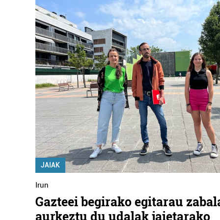
JAIAK
Irun
Gazteei begirako egitarau zabal
aurkeztu du udalak jaietarako