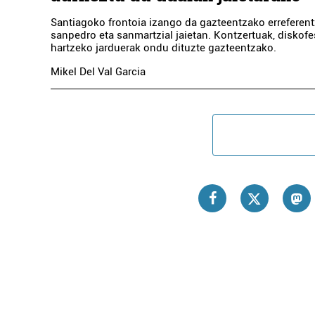
Santiagoko frontoia izango da gazteentzako erreferen
sanpedro eta sanmartzial jaietan. Kontzertuak, diskofe
hartzeko jarduerak ondu dituzte gazteentzako.
Mikel Del Val Garcia