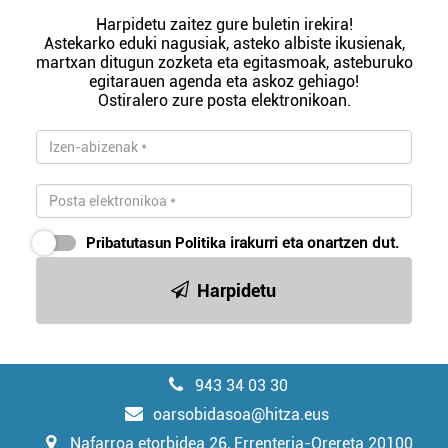
Harpidetu zaitez gure buletin irekira!
Astekarko eduki nagusiak, asteko albiste ikusienak,
martxan ditugun zozketa eta egitasmoak, asteburuko
egitarauen agenda eta askoz gehiago!
Ostiralero zure posta elektronikoan.
Pribatutasun Politika
irakurri eta onartzen dut.
Harpidetu
943 34 03 30
oarsobidasoa@hitza.eus
Nafarroa etorbidea 26, Errenteria-Orereta 20100