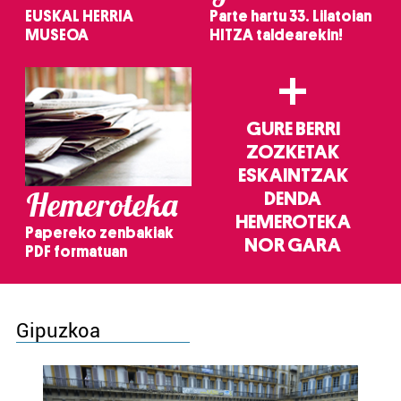
EUSKAL HERRIA
Parte hartu 33. Lilatoian
MUSEOA
HITZA taldearekin!
+
GURE BERRI
ZOZKETAK
ESKAINTZAK
Hemeroteka
DENDA
HEMEROTEKA
Papereko zenbakiak
NOR GARA
PDF formatuan
Gipuzkoa