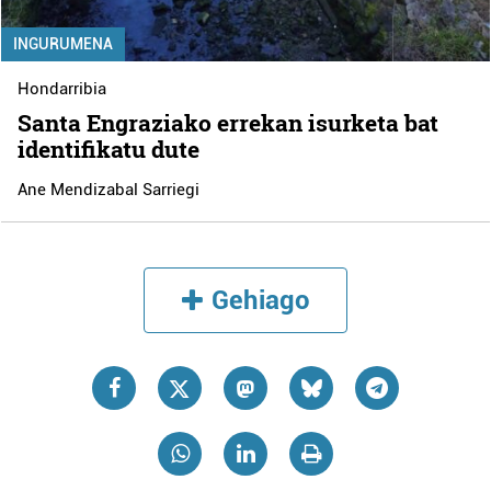
INGURUMENA
Hondarribia
Santa Engraziako errekan isurketa bat
identifikatu dute
Ane Mendizabal Sarriegi
Gehiago