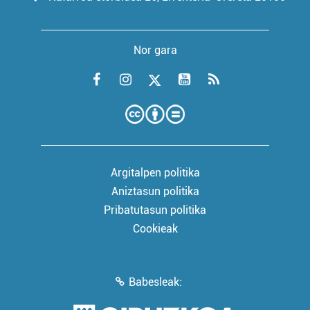
Nor gara
Argitalpen politika
Aniztasun politika
Pribatutasun politika
Cookieak
Babesleak: