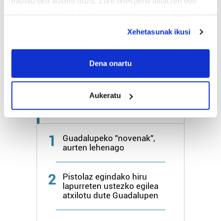
hautatzeko aukera duzu. Zure onespena aldatzen edo
deuseztatzen ahal duzu edozein momentutan, Cookie
Bihar
25º
17º
deklaraziotik edo Privacy triggerean klikatuz.
Xehetasunak ikusi
Larunbata
26º
17º
If you allow, we would also like to:
Collect information about your geographical
Dena onartu
Gehiago:
Irun
location which can be accurate to within several
meters
Aukeratu
Identify your device by actively scanning it for
specific characteristics (fingerprinting)
Azken 7 egunetako irakurrienak
Find out more about how your personal data is processed
and set your preferences in the
details section
.
1
Guadalupeko "novenak",
aurten lehenago
Guk eta gure bazkideek zure datu pertsonalak
prozesatzen ditugu, zure IP zenbakia, besteak beste,
2
Pistolaz egindako hiru
teknologia erabiliz, cookieak adibidez, iragarki eta eduki
lapurreten ustezko egilea
pertsonalizatuak eskaintzeko, iragarkiak eta edukia
atxilotu dute Guadalupen
neurtzeko, jendeari buruzko informazioa biltzeko eta
produktuak garatzeko. Zure datuak nork eta zertarako