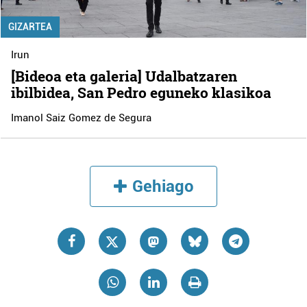
GIZARTEA
Irun
[Bideoa eta galeria] Udalbatzaren
ibilbidea, San Pedro eguneko klasikoa
Imanol Saiz Gomez de Segura
Gehiago