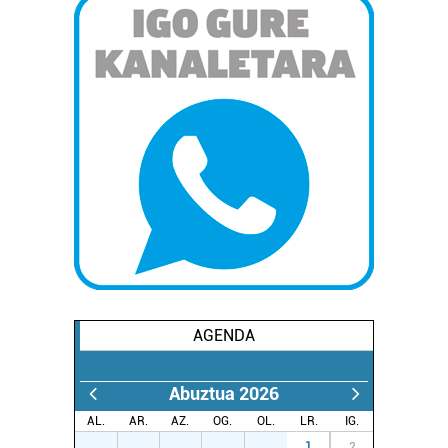
AGENDA
Abuztua 2026
AL.
AR.
AZ.
OG.
OL.
LR.
IG.
27
28
29
30
31
1
2