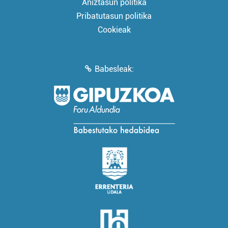
Aniztasun politika
Pribatutasun politika
Cookieak
Babesleak: