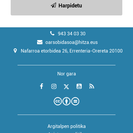
Harpidetu
943 34 03 30
oarsobidasoa@hitza.eus
Nafarroa etorbidea 26, Errenteria-Orereta 20100
Nor gara
Argitalpen politika