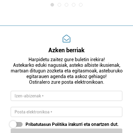
Azken berriak
Harpidetu zaitez gure buletin irekira!
Astekarko eduki nagusiak, asteko albiste ikusienak,
martxan ditugun zozketa eta egitasmoak, asteburuko
egitarauen agenda eta askoz gehiago!
Ostiralero zure posta elektronikoan.
Pribatutasun Politika
irakurri eta onartzen dut.