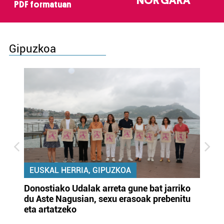
NOR GARA
PDF formatuan
Gipuzkoa
EUSKAL HERRIA, GIPUZKOA
Donostiako Udalak arreta gune bat jarriko
Ur
du Aste Nagusian, sexu erasoak prebenitu
es
eta artatzeko
lu