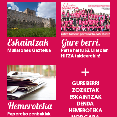
irakurri
Eskaintzak
Gure berri.
Muñatones Gaztelua
Parte hartu 33. Lilatoian
HITZA taldearekin!
+
GURE BERRI
ZOZKETAK
ESKAINTZAK
Hemeroteka
DENDA
HEMEROTEKA
Papereko zenbakiak