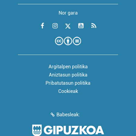
Nor gara
Argitalpen politika
Aniztasun politika
Pribatutasun politika
Cookieak
Babesleak: