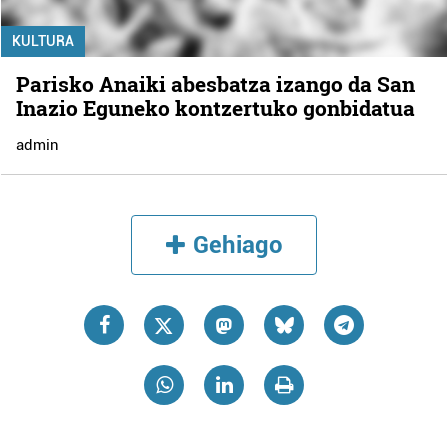
KULTURA
Parisko Anaiki abesbatza izango da San
Inazio Eguneko kontzertuko gonbidatua
admin
Gehiago