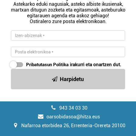
Astekarko eduki nagusiak, asteko albiste ikusienak,
martxan ditugun zozketa eta egitasmoak, asteburuko
egitarauen agenda eta askoz gehiago!
Ostiralero zure posta elektronikoan.
Pribatutasun Politika
irakurri eta onartzen dut.
Harpidetu
943 34 03 30
oarsobidasoa@hitza.eus
Nafarroa etorbidea 26, Errenteria-Orereta 20100