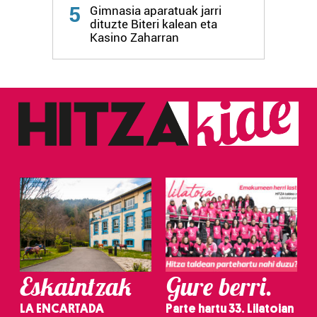
Webgune honek cookie propioak eta hirugarrenen cookie-
5
Gimnasia aparatuak jarri
fitxategiak erabiltzen ditu. Zure esperientzia eta
dituzte Biteri kalean eta
zerbitzuak hobetzeko asmoz, cookie teknologiaz
Kasino Zaharran
baliatzen gara. Ohar hau onartuz gero, teknologia hori
erabiltzeko baimen esplizitua ematen diguzu.
Gehiago
irakurri
Eskaintzak
Gure berri.
LA ENCARTADA
Parte hartu 33. Lilatoian