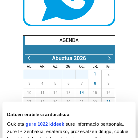
AGENDA
Abuztua 2026
AL.
AR.
AZ.
OG.
OL.
LR.
IG.
27
28
29
30
31
1
2
3
4
5
6
7
8
9
10
11
12
13
14
15
16
17
18
19
20
21
22
23
24
25
26
27
28
29
30
Datuen erabilera arduratsua
31
1
2
3
4
5
6
Guk eta
gure 1022 kideek
sure informacio pertsonala,
zure IP zenbakia, esaterako, prozesatzen ditugu, cookie