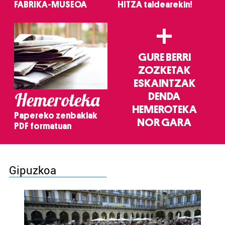
FABRIKA-MUSEOA
HITZA taldearekin!
+
GURE BERRI
ZOZKETAK
ESKAINTZAK
Hemeroteka
DENDA
HEMEROTEKA
Papereko zenbakiak
NOR GARA
PDF formatuan
Gipuzkoa