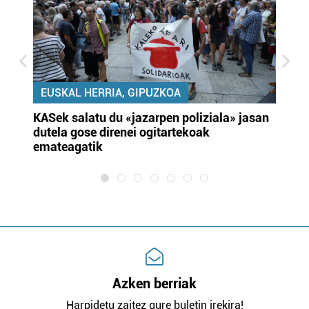
EUSKAL HERRIA, GIPUZKOA
KASek salatu du «jazarpen poliziala» jasan
Pa
dutela gose direnei ogitartekoak
da
emateagatik
«s
Azken berriak
Harpidetu zaitez gure buletin irekira!