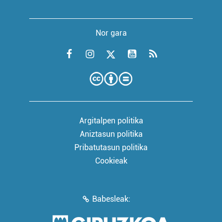
Nor gara
Argitalpen politika
Aniztasun politika
Pribatutasun politika
Cookieak
Babesleak: