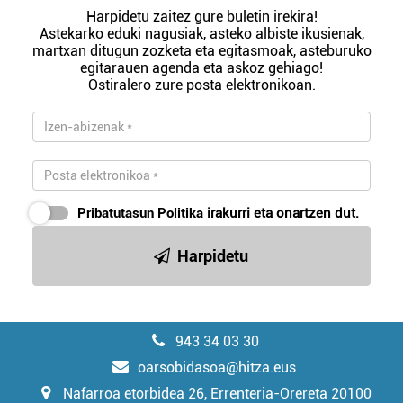
Harpidetu zaitez gure buletin irekira!
Astekarko eduki nagusiak, asteko albiste ikusienak,
martxan ditugun zozketa eta egitasmoak, asteburuko
egitarauen agenda eta askoz gehiago!
Ostiralero zure posta elektronikoan.
Pribatutasun Politika
irakurri eta onartzen dut.
Harpidetu
943 34 03 30
oarsobidasoa@hitza.eus
Nafarroa etorbidea 26, Errenteria-Orereta 20100