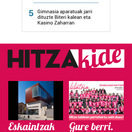
Webgune honek cookie propioak eta hirugarrenen cookie-
5
Gimnasia aparatuak jarri
fitxategiak erabiltzen ditu. Zure esperientzia eta
dituzte Biteri kalean eta
zerbitzuak hobetzeko asmoz, cookie teknologiaz
Kasino Zaharran
baliatzen gara. Ohar hau onartuz gero, teknologia hori
erabiltzeko baimen esplizitua ematen diguzu.
Gehiago
irakurri
Eskaintzak
Gure berri.