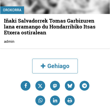
OROKORRA
Iñaki Salvadorrek Tomas Garbizuren
lana eramango du Hondarribiko Itsas
Etxera ostiralean
admin
Gehiago