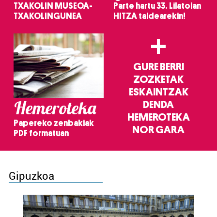
TXAKOLIN MUSEOA-
Parte hartu 33. Lilatoian
TXAKOLINGUNEA
HITZA taldearekin!
+
GURE BERRI
ZOZKETAK
ESKAINTZAK
Hemeroteka
DENDA
HEMEROTEKA
Papereko zenbakiak
NOR GARA
PDF formatuan
Gipuzkoa