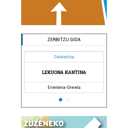
ZERBITZU GIDA
Ostalaritza
Oihalak
LEKUONA KANTINA
AMI OIHALAK
Errenteria-Orereta
Errenteria-Orereta