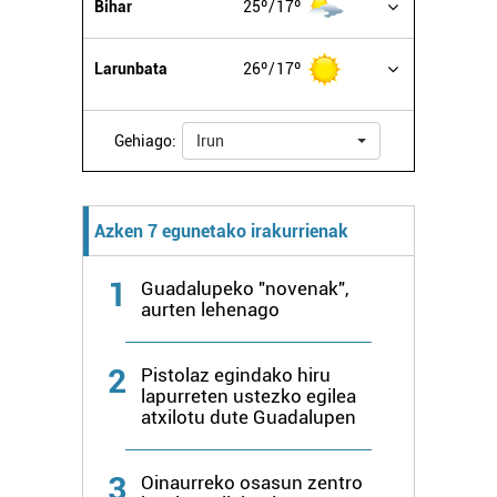
Bihar
25º
17º
Larunbata
26º
17º
Gehiago:
Irun
Azken 7 egunetako irakurrienak
1
Guadalupeko "novenak",
aurten lehenago
2
Pistolaz egindako hiru
lapurreten ustezko egilea
atxilotu dute Guadalupen
3
Oinaurreko osasun zentro