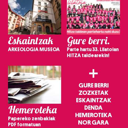
Eskaintzak
Gure berri.
ARKEOLOGIA MUSEOA
Parte hartu 33. Lilatoian
HITZA taldearekin!
+
GURE BERRI
ZOZKETAK
ESKAINTZAK
Hemeroteka
DENDA
HEMEROTEKA
Papereko zenbakiak
NOR GARA
PDF formatuan