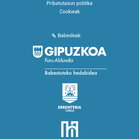
Pribatutasun politika
Cookieak
Babesleak: