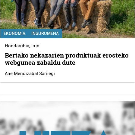
EKONOMIA
INGURUMENA
Hondarribia
,
Irun
Bertako nekazarien produktuak erosteko
webgunea zabaldu dute
Ane Mendizabal Sarriegi