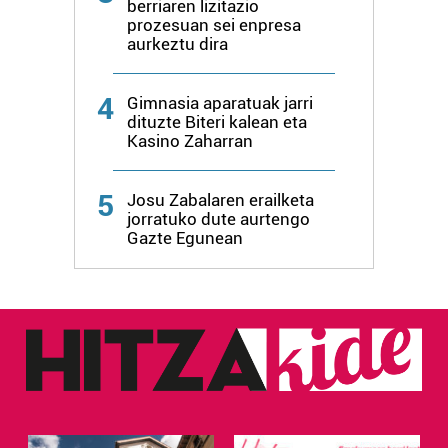
berriaren lizitazio
prozesuan sei enpresa
aurkeztu dira
4
Gimnasia aparatuak jarri
dituzte Biteri kalean eta
Kasino Zaharran
5
Josu Zabalaren erailketa
jorratuko dute aurtengo
Gazte Egunean