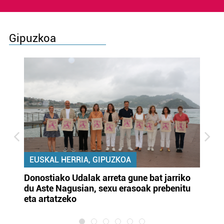
Gipuzkoa
EUSKAL HERRIA, GIPUZKOA
Donostiako Udalak arreta gune bat jarriko
Ur
du Aste Nagusian, sexu erasoak prebenitu
es
eta artatzeko
lu