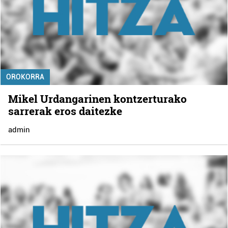
OROKORRA
Mikel Urdangarinen kontzerturako
sarrerak eros daitezke
admin