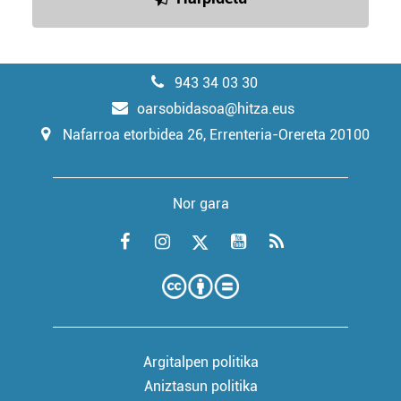
943 34 03 30
oarsobidasoa@hitza.eus
Nafarroa etorbidea 26, Errenteria-Orereta 20100
Nor gara
Argitalpen politika
Aniztasun politika