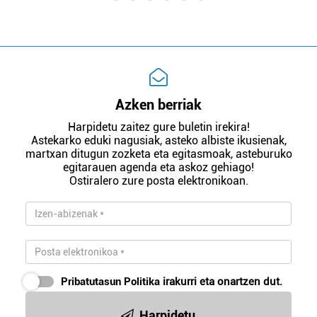
Azken berriak
Harpidetu zaitez gure buletin irekira!
Astekarko eduki nagusiak, asteko albiste ikusienak,
martxan ditugun zozketa eta egitasmoak, asteburuko
egitarauen agenda eta askoz gehiago!
Ostiralero zure posta elektronikoan.
Pribatutasun Politika
irakurri eta onartzen dut.
Harpidetu