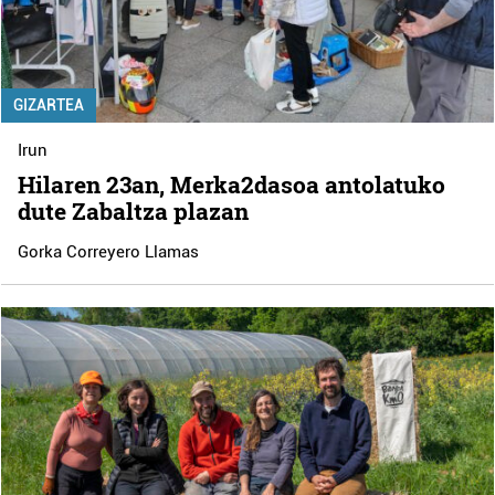
GIZARTEA
Irun
Hilaren 23an, Merka2dasoa antolatuko
dute Zabaltza plazan
Gorka Correyero Llamas