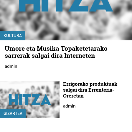
KULTURA
Umore eta Musika Topaketetarako
sarrerak salgai dira Interneten
admin
Errigorako produktuak
salgai dira Errenteria-
Oreretan
admin
GIZARTEA