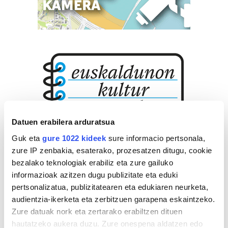
Datuen erabilera arduratsua
Guk eta
gure 1022 kideek
sure informacio pertsonala,
zure IP zenbakia, esaterako, prozesatzen ditugu, cookie
bezalako teknologiak erabiliz eta zure gailuko
informazioak azitzen dugu publizitate eta eduki
pertsonalizatua, publizitatearen eta edukiaren neurketa,
audientzia-ikerketa eta zerbitzuen garapena eskaintzeko.
Zure datuak nork eta zertarako erabiltzen dituen
hautatzeko aukera duzu. Zure onespena aldatzen edo