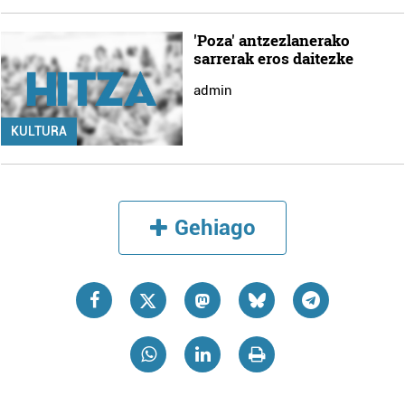
'Poza' antzezlanerako
sarrerak eros daitezke
admin
KULTURA
Gehiago