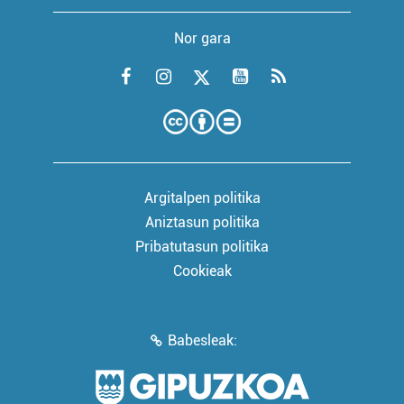
Nor gara
Argitalpen politika
Aniztasun politika
Pribatutasun politika
Cookieak
Babesleak: