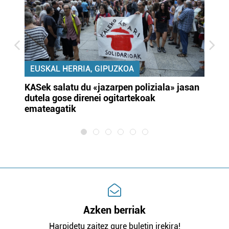
EUSKAL HERRIA, GIPUZKOA
KASek salatu du «jazarpen poliziala» jasan
Pa
dutela gose direnei ogitartekoak
da
emateagatik
«s
Azken berriak
Harpidetu zaitez gure buletin irekira!