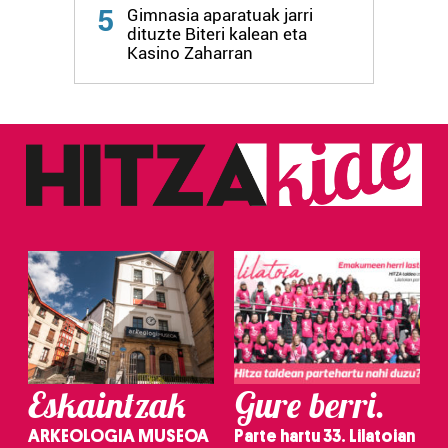
Webgune honek cookie propioak eta hirugarrenen cookie-
5
Gimnasia aparatuak jarri
fitxategiak erabiltzen ditu. Zure esperientzia eta
dituzte Biteri kalean eta
zerbitzuak hobetzeko asmoz, cookie teknologiaz
Kasino Zaharran
baliatzen gara. Ohar hau onartuz gero, teknologia hori
erabiltzeko baimen esplizitua ematen diguzu.
Gehiago
irakurri
Eskaintzak
Gure berri.
ARKEOLOGIA MUSEOA
Parte hartu 33. Lilatoian