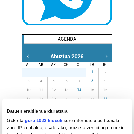
AGENDA
Abuztua 2026
AL.
AR.
AZ.
OG.
OL.
LR.
IG.
27
28
29
30
31
1
2
3
4
5
6
7
8
9
10
11
12
13
14
15
16
17
18
19
20
21
22
23
24
25
26
27
28
29
30
Datuen erabilera arduratsua
31
1
2
3
4
5
6
Guk eta
gure 1022 kideek
sure informacio pertsonala,
zure IP zenbakia, esaterako, prozesatzen ditugu, cookie