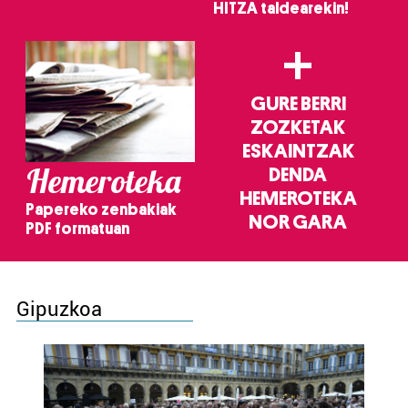
HITZA taldearekin!
+
GURE BERRI
ZOZKETAK
ESKAINTZAK
Hemeroteka
DENDA
HEMEROTEKA
Papereko zenbakiak
NOR GARA
PDF formatuan
Gipuzkoa