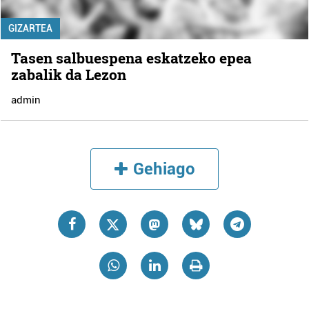
GIZARTEA
Tasen salbuespena eskatzeko epea
zabalik da Lezon
admin
Gehiago