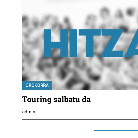
OROKORRA
Touring salbatu da
admin