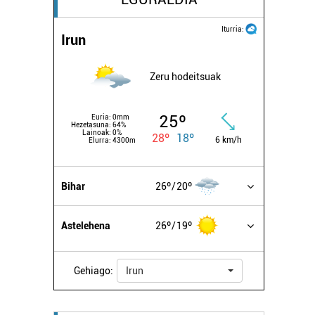
Iturria:
Irun
Zeru hodeitsuak
25º
Euria:
0mm
Hezetasuna:
64%
Lainoak:
0%
28º
18º
6 km/h
Elurra:
4300m
Bihar
26º
20º
Astelehena
26º
19º
Gehiago:
Irun