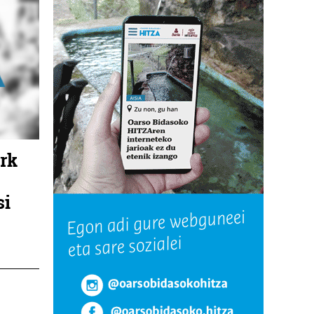
ork
si