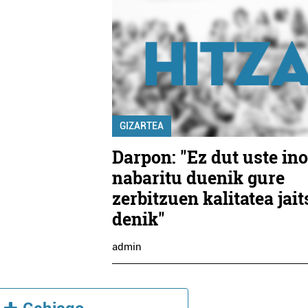
GIZARTEA
Darpon: "Ez dut uste in
nabaritu duenik gure
zerbitzuen kalitatea jait
denik"
admin