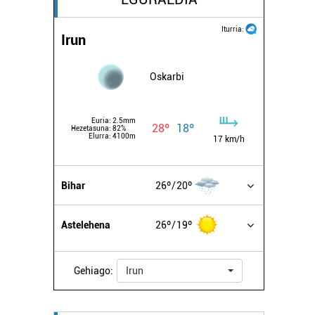
Iturria:
Irun
Oskarbi
Euria:
2.5mm
28º
18º
Hezetasuna:
82%
Elurra:
4100m
17 km/h
Bihar
26º
20º
Astelehena
26º
19º
Gehiago:
Irun