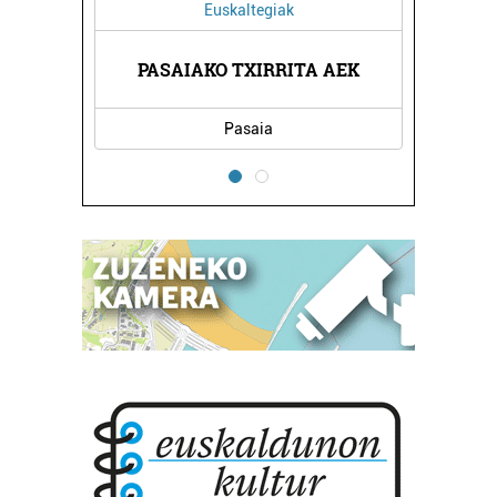
Euskaltegiak
Bidaia agentz
PASAIAKO TXIRRITA AEK
B TRAVE
Pasaia
Errenteria-Ore