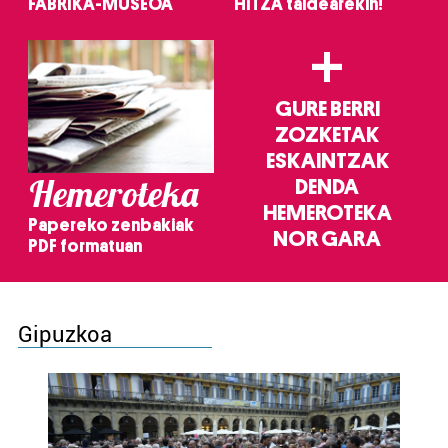
FABRIKA-MUSEOA
HITZA taldearekin!
+
GURE BERRI
ZOZKETAK
ESKAINTZAK
Hemeroteka
DENDA
HEMEROTEKA
Papereko zenbakiak
NOR GARA
PDF formatuan
Gipuzkoa