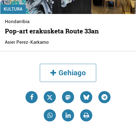
KULTURA
Hondarribia
Pop-art erakusketa Route 33an
Asier Perez-Karkamo
Gehiago