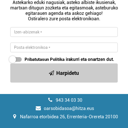
Astekarko eduki nagusiak, asteko albiste ikusienak,
martxan ditugun zozketa eta egitasmoak, asteburuko
egitarauen agenda eta askoz gehiago!
Ostiralero zure posta elektronikoan.
Pribatutasun Politika
irakurri eta onartzen dut.
Harpidetu
943 34 03 30
oarsobidasoa@hitza.eus
Nafarroa etorbidea 26, Errenteria-Orereta 20100