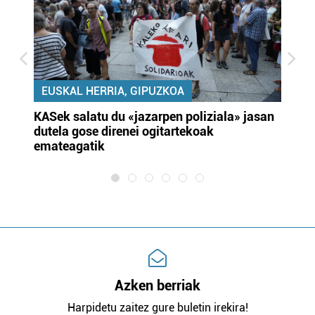
EUSKAL HERRIA, GIPUZKOA
KASek salatu du «jazarpen poliziala» jasan
Pa
dutela gose direnei ogitartekoak
da
emateagatik
«s
Azken berriak
Harpidetu zaitez gure buletin irekira!