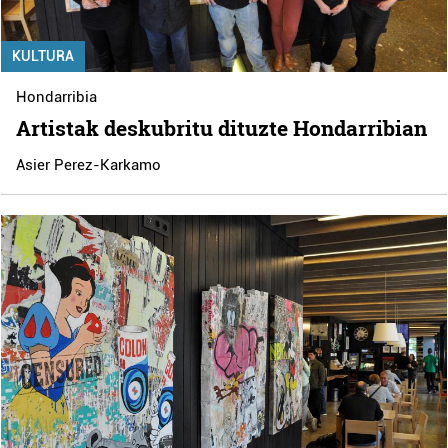
KULTURA
Hondarribia
Artistak deskubritu dituzte Hondarribian
Asier Perez-Karkamo