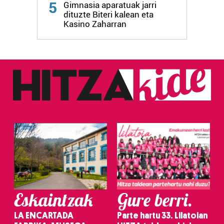
5
Gimnasia aparatuak jarri
dituzte Biteri kalean eta
Kasino Zaharran
Eskaintzak
Gure berri.
LA ENCARTADA
Parte hartu 33. Lilatoian