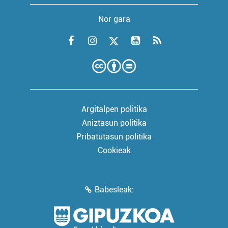
Nor gara
Argitalpen politika
Aniztasun politika
Pribatutasun politika
Cookieak
Babesleak: