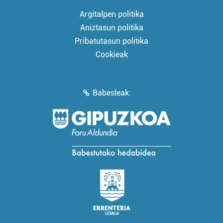
Argitalpen politika
Aniztasun politika
Pribatutasun politika
Cookieak
Babesleak: