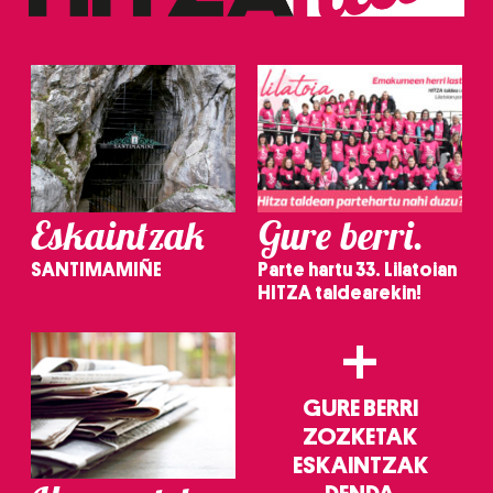
erabiltzeko baimen esplizitua ematen diguzu.
Gehiago
irakurri
Eskaintzak
Gure berri.
SANTIMAMIÑE
Parte hartu 33. Lilatoian
HITZA taldearekin!
+
GURE BERRI
ZOZKETAK
ESKAINTZAK