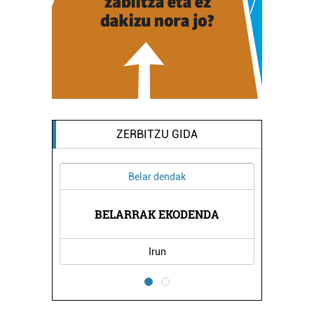
ZERBITZU GIDA
Belar dendak
OA
BELARRAK EKODENDA
VA
Irun