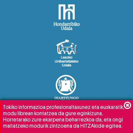
Tokiko informazioa profesionaltasunez eta euskaratik,
modu librean kontatzea da gure eginkizuna.
Horretarako zure ekarpena beharrezkoa da, eta ongi
maitatzeko modurik zintzoena da HITZAkide egitea.