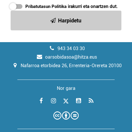
Pribatutasun Politika
irakurri eta onartzen dut.
Harpidetu
943 34 03 30
oarsobidasoa@hitza.eus
Nafarroa etorbidea 26, Errenteria-Orereta 20100
Nor gara