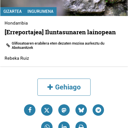
GIZARTEA
INGURUMENA
Hondarribia
[Erreportajea] Iluntasunaren lainopean
Glifosatoaren erabilera eten dezaten mozioa aurkeztu du
Abotsanitzek
Rebeka Ruiz
Gehiago