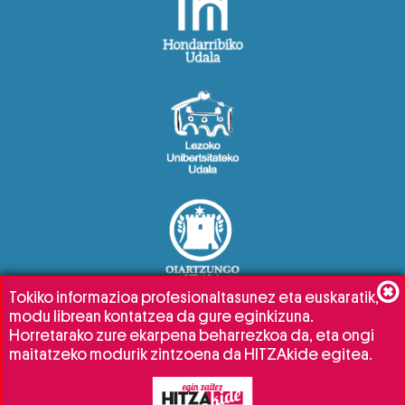
Tokiko informazioa profesionaltasunez eta euskaratik,
modu librean kontatzea da gure eginkizuna.
Horretarako zure ekarpena beharrezkoa da, eta ongi
maitatzeko modurik zintzoena da HITZAkide egitea.