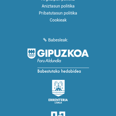
Aniztasun politika
Pribatutasun politika
Cookieak
Babesleak: