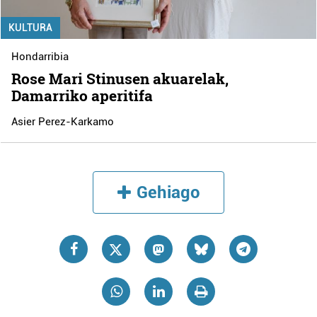
KULTURA
Hondarribia
Rose Mari Stinusen akuarelak,
Damarriko aperitifa
Asier Perez-Karkamo
Gehiago