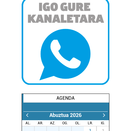
AGENDA
Abuztua 2026
AL.
AR.
AZ.
OG.
OL.
LR.
IG.
27
28
29
30
31
1
2