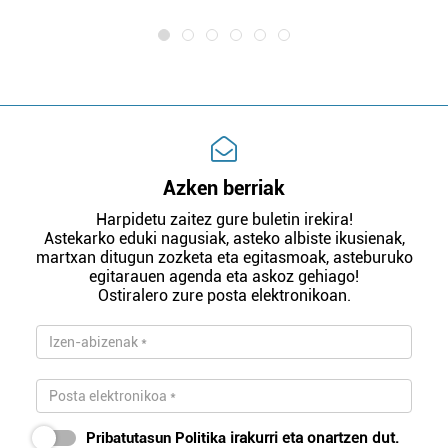
Azken berriak
Harpidetu zaitez gure buletin irekira!
Astekarko eduki nagusiak, asteko albiste ikusienak,
martxan ditugun zozketa eta egitasmoak, asteburuko
egitarauen agenda eta askoz gehiago!
Ostiralero zure posta elektronikoan.
Pribatutasun Politika
irakurri eta onartzen dut.