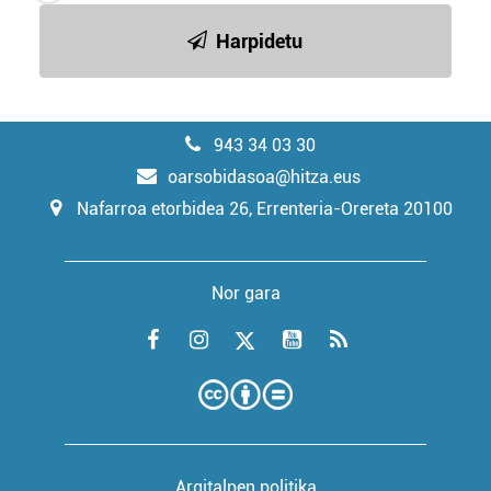
Harpidetu
943 34 03 30
oarsobidasoa@hitza.eus
Nafarroa etorbidea 26, Errenteria-Orereta 20100
Nor gara
Argitalpen politika