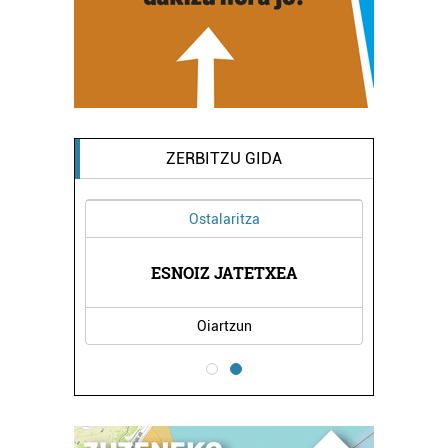
ZERBITZU GIDA
Ostalaritza
RNA
ESNOIZ JATETXEA
LE
Oiartzun