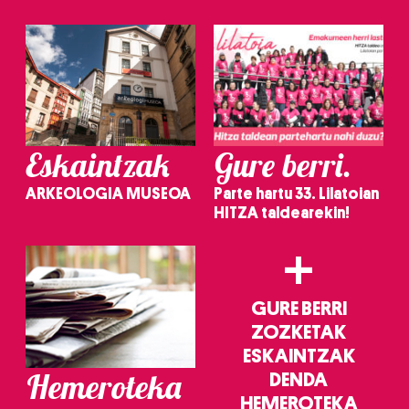
irakurri
Eskaintzak
Gure berri.
ARKEOLOGIA MUSEOA
Parte hartu 33. Lilatoian
HITZA taldearekin!
+
GURE BERRI
ZOZKETAK
ESKAINTZAK
Hemeroteka
DENDA
HEMEROTEKA