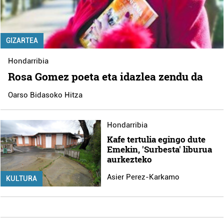
GIZARTEA
Hondarribia
Rosa Gomez poeta eta idazlea zendu da
Oarso Bidasoko Hitza
Hondarribia
Kafe tertulia egingo dute
Emekin, 'Surbesta' liburua
aurkezteko
Asier Perez-Karkamo
KULTURA