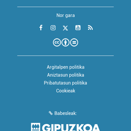
Nor gara
Argitalpen politika
Aniztasun politika
Pribatutasun politika
Cookieak
Babesleak: