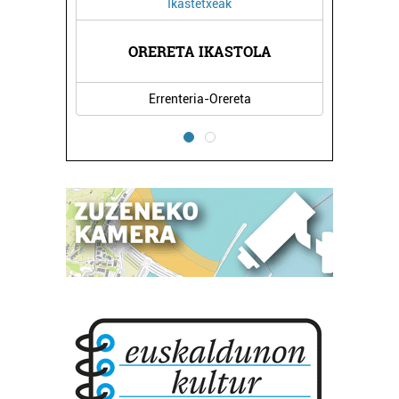
Ikastetxeak
ORERETA IKASTOLA
Errenteria-Orereta