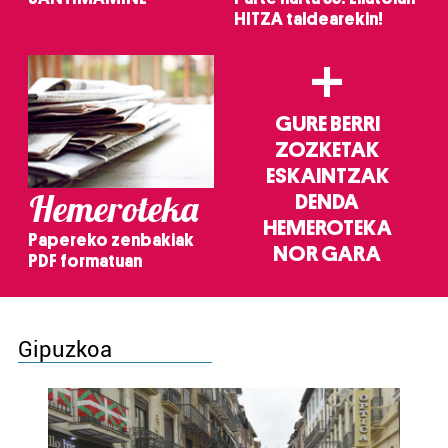
HITZA taldearekin!
+
GURE BERRI
ZOZKETAK
ESKAINTZAK
Hemeroteka
DENDA
HEMEROTEKA
Papereko zenbakiak
NOR GARA
PDF formatuan
Gipuzkoa