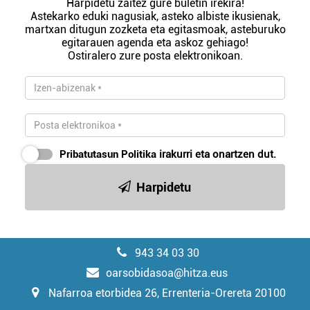
Harpidetu zaitez gure buletin irekira!
Astekarko eduki nagusiak, asteko albiste ikusienak,
martxan ditugun zozketa eta egitasmoak, asteburuko
egitarauen agenda eta askoz gehiago!
Ostiralero zure posta elektronikoan.
Pribatutasun Politika
irakurri eta onartzen dut.
Harpidetu
943 34 03 30
oarsobidasoa@hitza.eus
Nafarroa etorbidea 26, Errenteria-Orereta 20100