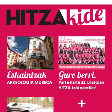
Eskaintzak
Gure berri.
ARKEOLOGIA MUSEOA
Parte hartu 33. Lilatoian
HITZA taldearekin!
+