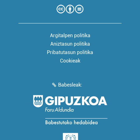
Argitalpen politika
Aniztasun politika
Pribatutasun politika
Cookieak
Babesleak: