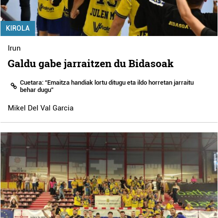
KIROLA
Irun
Galdu gabe jarraitzen du Bidasoak
Cuetara: “Emaitza handiak lortu ditugu eta ildo horretan jarraitu
behar dugu”
Mikel Del Val Garcia