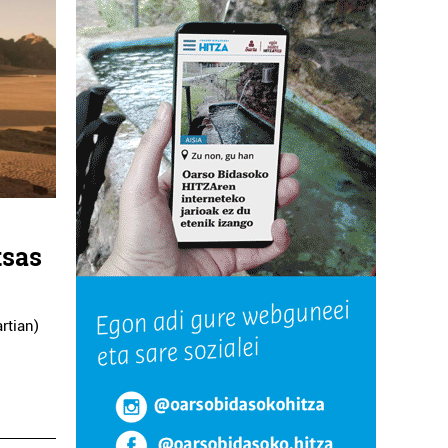
tsas
rtian)