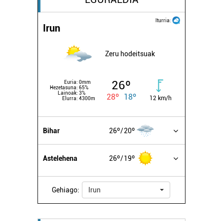
Iturria:
Irun
Zeru hodeitsuak
26º
Euria:
0mm
Hezetasuna:
65%
Lainoak:
3%
28º
18º
12 km/h
Elurra:
4300m
Bihar
26º
20º
Astelehena
26º
19º
Gehiago:
Irun