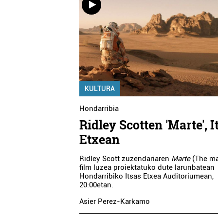
KULTURA
Hondarribia
Ridley Scotten 'Marte', I
Etxean
Ridley Scott zuzendariaren
Marte
(The ma
film luzea proiektatuko dute larunbatean
Hondarribiko Itsas Etxea Auditoriumean,
20:00etan.
Asier Perez-Karkamo