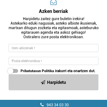
Azken berriak
Harpidetu zaitez gure buletin irekira!
Astekarko eduki nagusiak, asteko albiste ikusienak,
martxan ditugun zozketa eta egitasmoak, asteburuko
egitarauen agenda eta askoz gehiago!
Ostiralero zure posta elektronikoan.
Pribatutasun Politika
irakurri eta onartzen dut.
Harpidetu
943 34 03 30