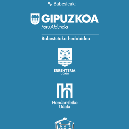
Babesleak: