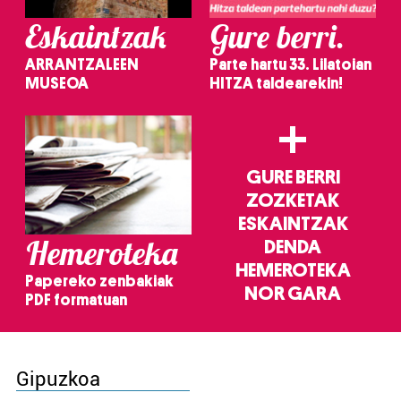
Eskaintzak
Gure berri.
ARRANTZALEEN
Parte hartu 33. Lilatoian
MUSEOA
HITZA taldearekin!
+
GURE BERRI
ZOZKETAK
ESKAINTZAK
Hemeroteka
DENDA
HEMEROTEKA
Papereko zenbakiak
NOR GARA
PDF formatuan
Gipuzkoa