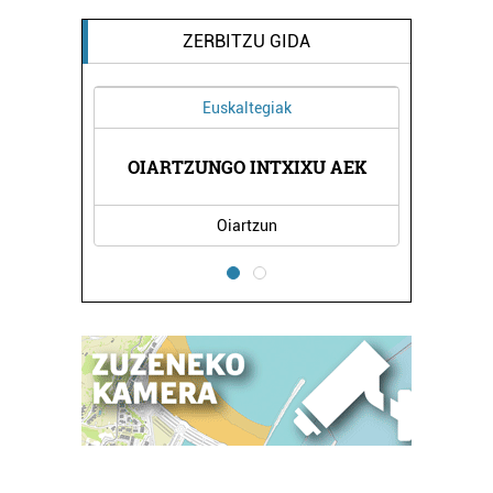
ZERBITZU GIDA
Euskaltegiak
TROA
OIARTZUNGO INTXIXU AEK
IRA
Oiartzun