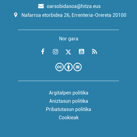
oarsobidasoa@hitza.eus
Nafarroa etorbidea 26, Errenteria-Orereta 20100
Nor gara
Argitalpen politika
Aniztasun politika
Pribatutasun politika
Cookieak