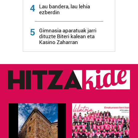
4
Lau bandera, lau lehia
ezberdin
Webgune honek cookie propioak eta hirugarrenen cookie-
fitxategiak erabiltzen ditu. Zure esperientzia eta
zerbitzuak hobetzeko asmoz, cookie teknologiaz
5
Gimnasia aparatuak jarri
baliatzen gara. Ohar hau onartuz gero, teknologia hori
dituzte Biteri kalean eta
Kasino Zaharran
erabiltzeko baimen esplizitua ematen diguzu.
Gehiago
irakurri