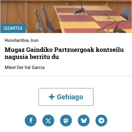
GIZARTEA
Hondarribia
,
Irun
Mugaz Gaindiko Partzuergoak kontseilu
nagusia berritu du
Mikel Del Val Garcia
Gehiago