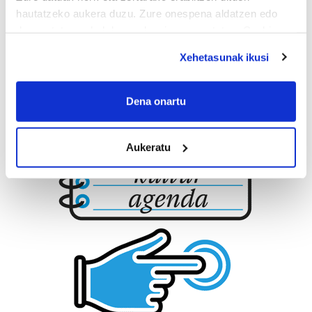
hautatzeko aukera duzu. Zure onespena aldatzen edo
deuseztatzen ahal duzu edozein momentutan, Cookie
deklaraziotik edo Privacy triggerean klikatuz.
Xehetasunak ikusi
If you allow, we would also like to:
Collect information about your geographical
Dena onartu
location which can be accurate to within several
meters
Aukeratu
Identify your device by actively scanning it for
specific characteristics (fingerprinting)
Find out more about how your personal data is processed
and set your preferences in the
details section
.
Guk eta gure bazkideek zure datu pertsonalak
prozesatzen ditugu, zure IP zenbakia, besteak beste,
teknologia erabiliz, cookieak adibidez, iragarki eta eduki
pertsonalizatuak eskaintzeko, iragarkiak eta edukia
neurtzeko, jendeari buruzko informazioa biltzeko eta