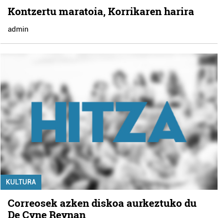
Kontzertu maratoia, Korrikaren harira
admin
KULTURA
Correosek azken diskoa aurkeztuko du
De Cyne Reynan