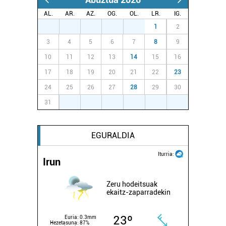
irakurri
AL.
AR.
AZ.
OG.
OL.
LR.
IG.
27
28
29
30
31
1
2
3
4
5
6
7
8
9
10
11
12
13
14
15
16
17
18
19
20
21
22
23
24
25
26
27
28
29
30
31
1
2
3
4
5
6
EGURALDIA
Iturria:
Irun
Zeru hodeitsuak
ekaitz-zaparradekin
23º
Euria:
0.3mm
Hezetasuna:
87%