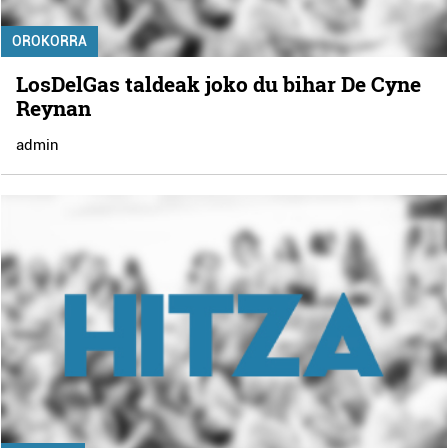
OROKORRA
LosDelGas taldeak joko du bihar De Cyne
Reynan
admin