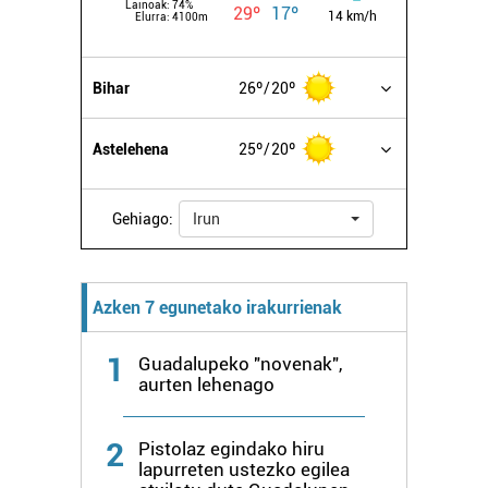
Lainoak:
74%
29º
17º
14 km/h
Elurra:
4100m
Bihar
26º
20º
Astelehena
25º
20º
Gehiago:
Irun
Azken 7 egunetako irakurrienak
1
Guadalupeko "novenak",
aurten lehenago
2
Pistolaz egindako hiru
lapurreten ustezko egilea