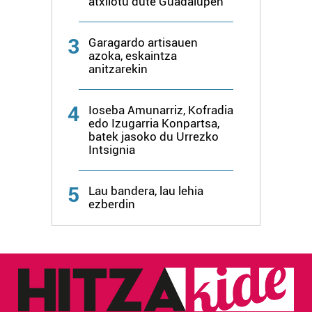
atxilotu dute Guadalupen
3
Garagardo artisauen
azoka, eskaintza
anitzarekin
4
Ioseba Amunarriz, Kofradia
edo Izugarria Konpartsa,
batek jasoko du Urrezko
Intsignia
5
Lau bandera, lau lehia
ezberdin