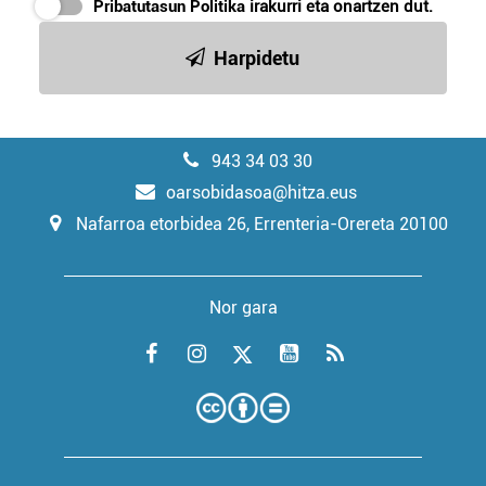
Pribatutasun Politika
irakurri eta onartzen dut.
Harpidetu
943 34 03 30
oarsobidasoa@hitza.eus
Nafarroa etorbidea 26, Errenteria-Orereta 20100
Nor gara