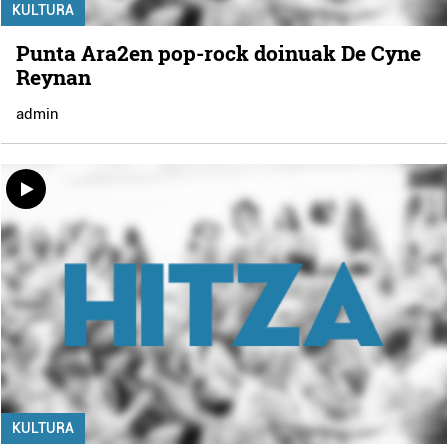
KULTURA
Punta Ara2en pop-rock doinuak De Cyne
Reynan
admin
KULTURA