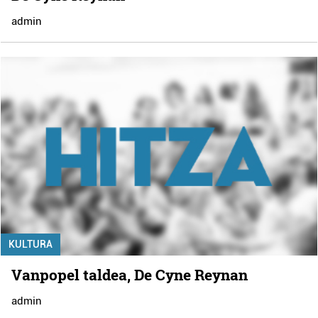
admin
KULTURA
Vanpopel taldea, De Cyne Reynan
admin