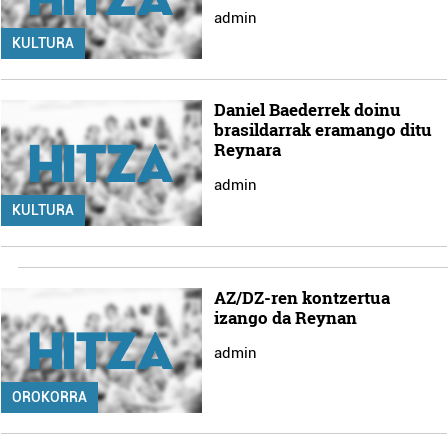
admin
KULTURA
Daniel Baederrek doinu
brasildarrak eramango ditu
Reynara
admin
KULTURA
AZ/DZ-ren kontzertua
izango da Reynan
admin
OROKORRA