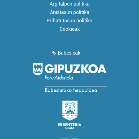
Argitalpen politika
Aniztasun politika
Pribatutasun politika
Cookieak
Babesleak: