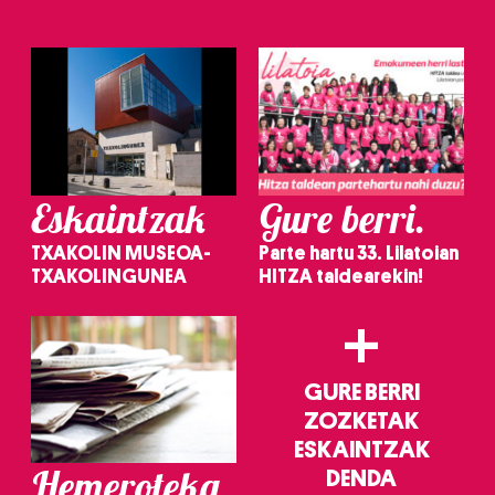
Eskaintzak
Gure berri.
TXAKOLIN MUSEOA-
Parte hartu 33. Lilatoian
TXAKOLINGUNEA
HITZA taldearekin!
+
GURE BERRI
ZOZKETAK
ESKAINTZAK
Hemeroteka
DENDA