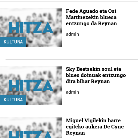
Fede Aguado eta Osi
Martinezekin bluesa
entzungo da Reynan
admin
KULTURA
Sky Beatsekin soul eta
blues doinuak entzungo
dira bihar Reynan
admin
KULTURA
Miguel Vigilekin barre
egiteko aukera De Cyne
Reynan