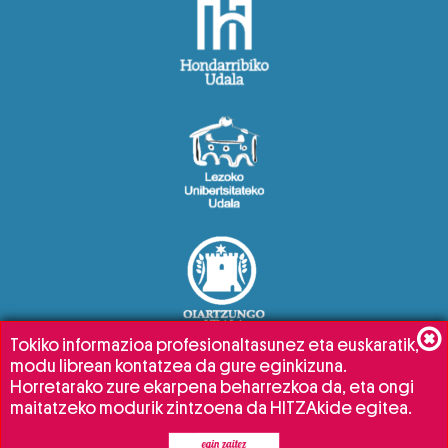
Tokiko informazioa profesionaltasunez eta euskaratik,
modu librean kontatzea da gure eginkizuna.
Horretarako zure ekarpena beharrezkoa da, eta ongi
maitatzeko modurik zintzoena da HITZAkide egitea.