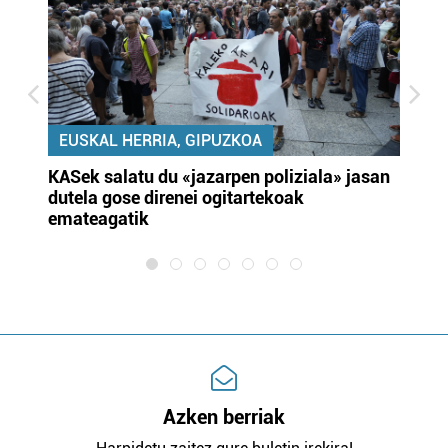
EUSKAL HERRIA, GIPUZKOA
KASek salatu du «jazarpen poliziala» jasan
Pa
dutela gose direnei ogitartekoak
da
emateagatik
«s
Azken berriak