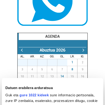
AGENDA
Abuztua 2026
AL.
AR.
AZ.
OG.
OL.
LR.
IG.
27
28
29
30
31
1
2
3
4
5
6
7
8
9
10
11
12
13
14
15
16
17
18
19
20
21
22
23
Datuen erabilera arduratsua
24
25
26
27
28
29
30
Guk eta
gure 1022 kideek
sure informacio pertsonala,
31
1
2
3
4
5
6
zure IP zenbakia, esaterako, prozesatzen ditugu, cookie