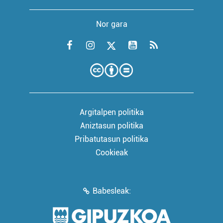
Nor gara
Argitalpen politika
Aniztasun politika
Pribatutasun politika
Cookieak
Babesleak: