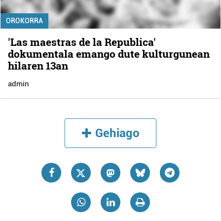
OROKORRA
'Las maestras de la Republica'
dokumentala emango dute kulturgunean
hilaren 13an
admin
Gehiago