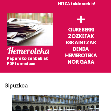
HITZA taldearekin!
+
GURE BERRI
ZOZKETAK
ESKAINTZAK
Hemeroteka
DENDA
HEMEROTEKA
Papereko zenbakiak
NOR GARA
PDF formatuan
Gipuzkoa