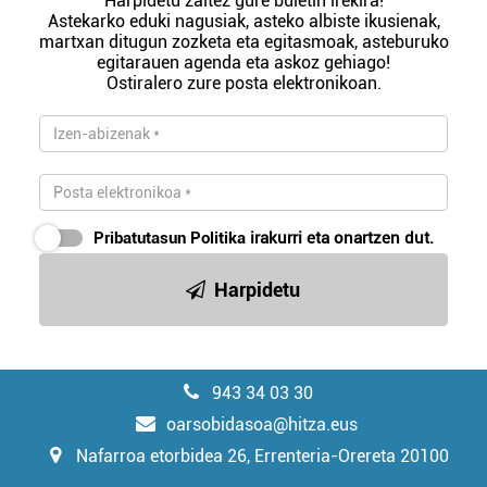
Harpidetu zaitez gure buletin irekira!
Astekarko eduki nagusiak, asteko albiste ikusienak,
martxan ditugun zozketa eta egitasmoak, asteburuko
egitarauen agenda eta askoz gehiago!
Ostiralero zure posta elektronikoan.
Pribatutasun Politika
irakurri eta onartzen dut.
Harpidetu
943 34 03 30
oarsobidasoa@hitza.eus
Nafarroa etorbidea 26, Errenteria-Orereta 20100