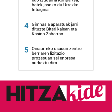
erabiltzen dituen hauta dezakezu.
batek jasoko du Urrezko
Intsignia
Bazkide batzuek ez dizute baimenik eskatzen, eta beren
interes komertzial legitimoetan babesten dira. Ikusi gure
4
Gimnasia aparatuak jarri
bazkideen zerrenda, beren ustez zein helburutarako
dituzte Biteri kalean eta
duten interes legitimoa eta horren aurka nola egin
Kasino Zaharran
dezakezun ikusteko.
5
Oinaurreko osasun zentro
Lortu zure datu pertsonalak prozesatzeko moduari
berriaren lizitazio
buruzko informazio gehiago eta ezarri zure lehentasunak
prozesuan sei enpresa
aurkeztu dira
datuen atalean. Edozein unetan alda edo ken dezakezu
zure baimena Cookieen adierazpenean.
Webgune honek cookie propioak eta hirugarrenen cookie-
fitxategiak erabiltzen ditu. Zure esperientzia eta
zerbitzuak hobetzeko asmoz, cookie teknologiaz
baliatzen gara. Ohar hau onartuz gero, teknologia hori
erabiltzeko baimen esplizitua ematen diguzu.
Gehiago
irakurri