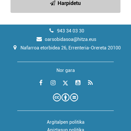
Harpidetu
943 34 03 30
oarsobidasoa@hitza.eus
Nafarroa etorbidea 26, Errenteria-Orereta 20100
Nor gara
Argitalpen politika
Aniztasun politika