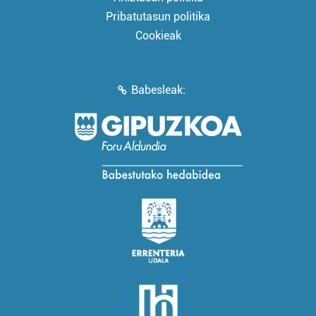
Pribatutasun politika
Cookieak
Babesleak: