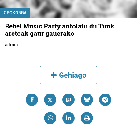
OROKORRA
Rebel Music Party antolatu du Tunk
aretoak gaur gauerako
admin
Gehiago