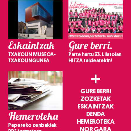
Eskaintzak
Gure berri.
TXAKOLIN MUSEOA-
Parte hartu 33. Lilatoian
TXAKOLINGUNEA
HITZA taldearekin!
+
GURE BERRI
ZOZKETAK
ESKAINTZAK
Hemeroteka
DENDA
HEMEROTEKA
Papereko zenbakiak
NOR GARA