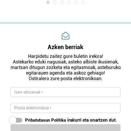
Azken berriak
Harpidetu zaitez gure buletin irekira!
Astekarko eduki nagusiak, asteko albiste ikusienak,
martxan ditugun zozketa eta egitasmoak, asteburuko
egitarauen agenda eta askoz gehiago!
Ostiralero zure posta elektronikoan.
Pribatutasun Politika
irakurri eta onartzen dut.