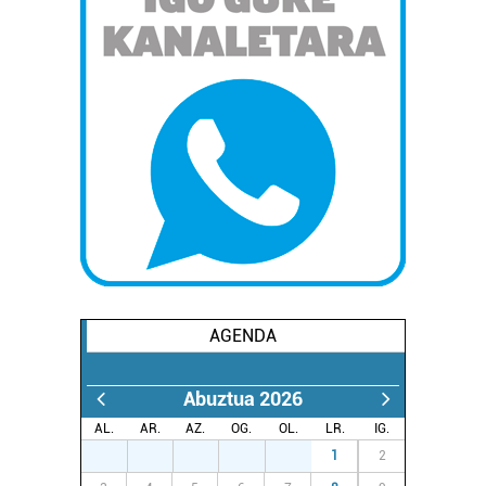
AGENDA
Abuztua 2026
AL.
AR.
AZ.
OG.
OL.
LR.
IG.
27
28
29
30
31
1
2