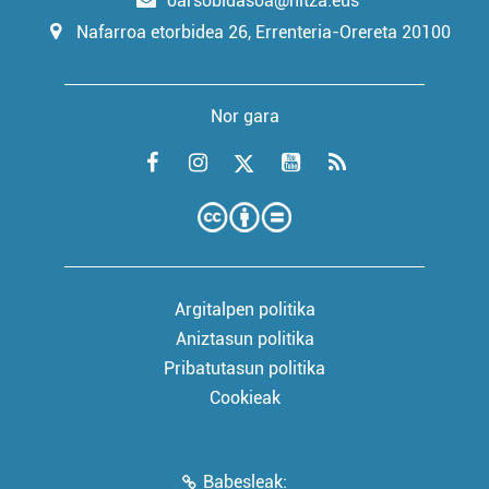
oarsobidasoa@hitza.eus
Nafarroa etorbidea 26, Errenteria-Orereta 20100
Nor gara
Argitalpen politika
Aniztasun politika
Pribatutasun politika
Cookieak
Babesleak: