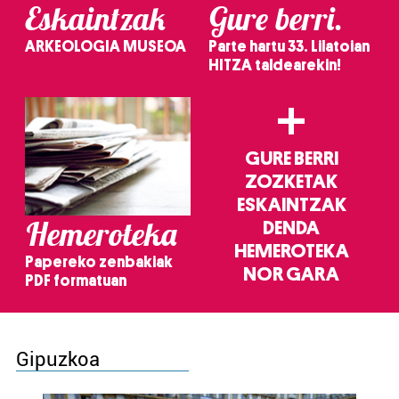
Eskaintzak
Gure berri.
ARKEOLOGIA MUSEOA
Parte hartu 33. Lilatoian
HITZA taldearekin!
+
GURE BERRI
ZOZKETAK
ESKAINTZAK
Hemeroteka
DENDA
HEMEROTEKA
Papereko zenbakiak
NOR GARA
PDF formatuan
Gipuzkoa