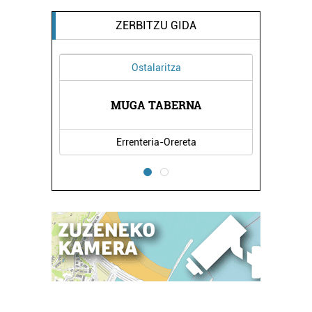
ZERBITZU GIDA
Ostalaritza
Osasung
MUGA TABERNA
JONE LARREA 
Errenteria-Orereta
Irun