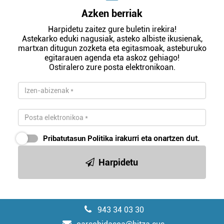
Azken berriak
Harpidetu zaitez gure buletin irekira!
Astekarko eduki nagusiak, asteko albiste ikusienak,
martxan ditugun zozketa eta egitasmoak, asteburuko
egitarauen agenda eta askoz gehiago!
Ostiralero zure posta elektronikoan.
Pribatutasun Politika
irakurri eta onartzen dut.
Harpidetu
943 34 03 30