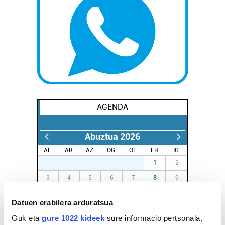
AGENDA
Abuztua 2026
AL.
AR.
AZ.
OG.
OL.
LR.
IG.
27
28
29
30
31
1
2
3
4
5
6
7
8
9
10
11
12
13
14
15
16
Datuen erabilera arduratsua
17
18
19
20
21
22
23
Guk eta
gure 1022 kideek
sure informacio pertsonala,
24
25
26
27
28
29
30