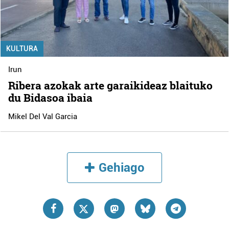
KULTURA
Irun
Ribera azokak arte garaikideaz blaituko
du Bidasoa ibaia
Mikel Del Val Garcia
Gehiago