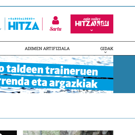
Sartu
ADIMEN ARTIFIZIALA
GIDAK