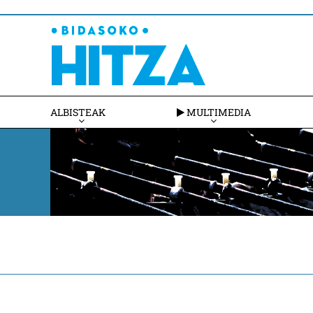
ALBISTEAK
MULTIMEDIA