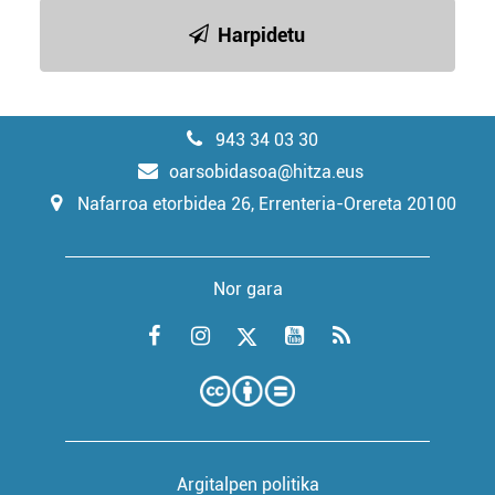
Harpidetu
943 34 03 30
oarsobidasoa@hitza.eus
Nafarroa etorbidea 26, Errenteria-Orereta 20100
Nor gara
Argitalpen politika