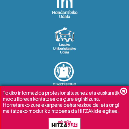
Tokiko informazioa profesionaltasunez eta euskaratik,
modu librean kontatzea da gure eginkizuna.
Horretarako zure ekarpena beharrezkoa da, eta ongi
maitatzeko modurik zintzoena da HITZAkide egitea.