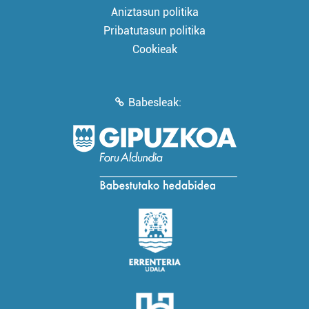
Aniztasun politika
Pribatutasun politika
Cookieak
Babesleak: