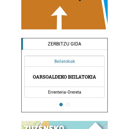
ZERBITZU GIDA
Beilatokiak
AZIOAK
OARSOALDEKO BEILATOKIA
JASO 
Errenteria-Orereta