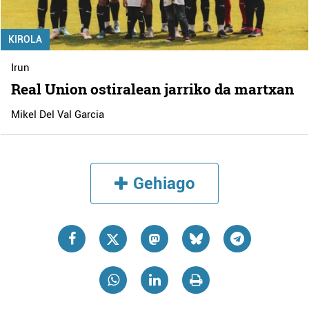
KIROLA
Irun
Real Union ostiralean jarriko da martxan
Mikel Del Val Garcia
Gehiago