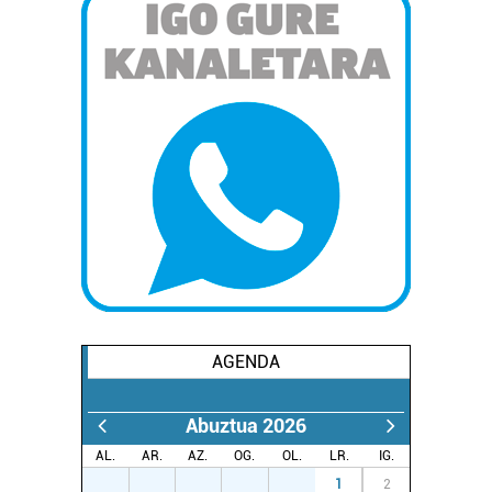
AGENDA
Abuztua 2026
AL.
AR.
AZ.
OG.
OL.
LR.
IG.
27
28
29
30
31
1
2