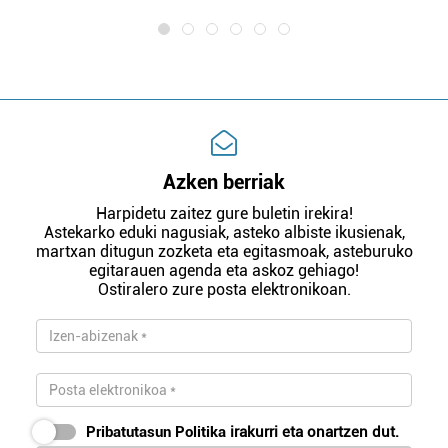
Azken berriak
Harpidetu zaitez gure buletin irekira!
Astekarko eduki nagusiak, asteko albiste ikusienak,
martxan ditugun zozketa eta egitasmoak, asteburuko
egitarauen agenda eta askoz gehiago!
Ostiralero zure posta elektronikoan.
Pribatutasun Politika
irakurri eta onartzen dut.