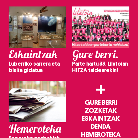
irakurri
Eskaintzak
Gure berri.
Luberriko sarrera eta
Parte hartu 33. Lilatoian
bisita gidatua
HITZA taldearekin!
+
GURE BERRI
ZOZKETAK
ESKAINTZAK
Hemeroteka
DENDA
HEMEROTEKA