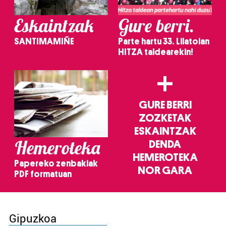
Eskaintzak
Gure berri.
SANTIMAMIÑE
Parte hartu 33. Lilatoian
HITZA taldearekin!
+
GURE BERRI
ZOZKETAK
ESKAINTZAK
Hemeroteka
DENDA
HEMEROTEKA
Papereko zenbakiak
NOR GARA
PDF formatuan
Gipuzkoa