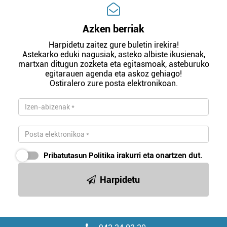
Azken berriak
Harpidetu zaitez gure buletin irekira!
Astekarko eduki nagusiak, asteko albiste ikusienak,
martxan ditugun zozketa eta egitasmoak, asteburuko
egitarauen agenda eta askoz gehiago!
Ostiralero zure posta elektronikoan.
Pribatutasun Politika
irakurri eta onartzen dut.
Harpidetu