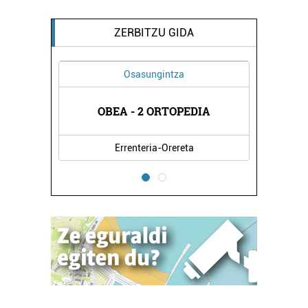
ZERBITZU GIDA
Osasungintza
Elektrizitate
OBEA - 2 ORTOPEDIA
KBL OARSO ELEKT
Errenteria-Orereta
Pasaia