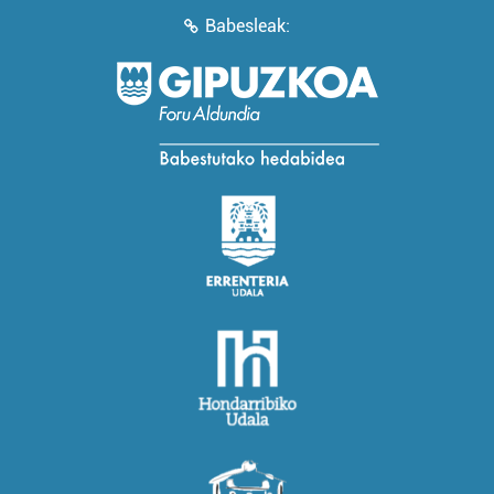
Babesleak: