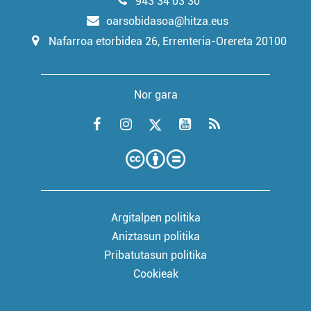
943 34 03 30
oarsobidasoa@hitza.eus
Nafarroa etorbidea 26, Errenteria-Orereta 20100
Nor gara
Argitalpen politika
Aniztasun politika
Pribatutasun politika
Cookieak