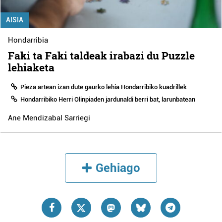
AISIA
Hondarribia
Faki ta Faki taldeak irabazi du Puzzle
lehiaketa
Pieza artean izan dute gaurko lehia Hondarribiko kuadrillek
Hondarribiko Herri Olinpiaden jardunaldi berri bat, larunbatean
Ane Mendizabal Sarriegi
Gehiago