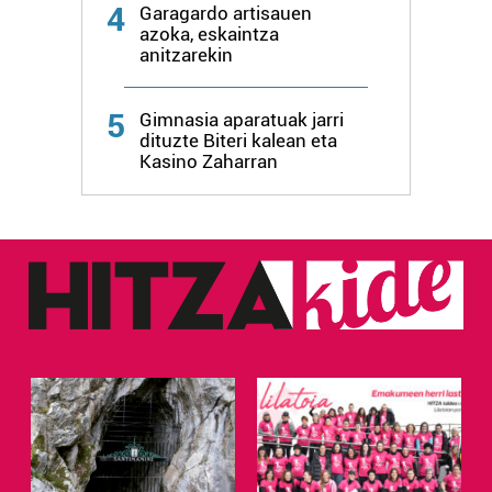
zure baimena Cookieen adierazpenean.
4
Garagardo artisauen
azoka, eskaintza
anitzarekin
Webgune honek cookie propioak eta hirugarrenen cookie-
fitxategiak erabiltzen ditu. Zure esperientzia eta
zerbitzuak hobetzeko asmoz, cookie teknologiaz
5
Gimnasia aparatuak jarri
baliatzen gara. Ohar hau onartuz gero, teknologia hori
dituzte Biteri kalean eta
erabiltzeko baimen esplizitua ematen diguzu.
Gehiago
Kasino Zaharran
irakurri