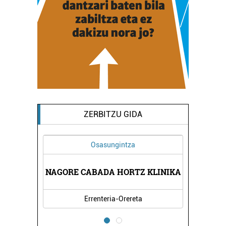
ZERBITZU GIDA
Osasungintza
NTZAK
NAGORE CABADA HORTZ KLINIKA
CASA
Errenteria-Orereta