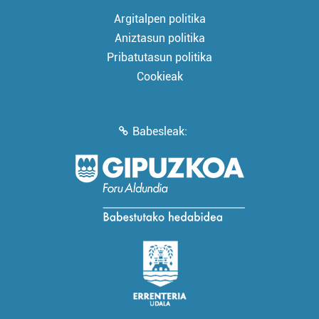
Argitalpen politika
Aniztasun politika
Pribatutasun politika
Cookieak
Babesleak: