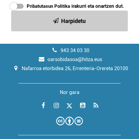
Pribatutasun Politika
irakurri eta onartzen dut.
Harpidetu
943 34 03 30
oarsobidasoa@hitza.eus
Nafarroa etorbidea 26, Errenteria-Orereta 20100
Nor gara