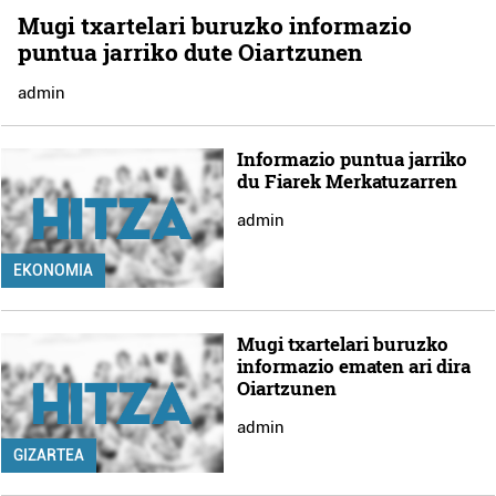
Mugi txartelari buruzko informazio
puntua jarriko dute Oiartzunen
admin
Informazio puntua jarriko
du Fiarek Merkatuzarren
admin
EKONOMIA
Mugi txartelari buruzko
informazio ematen ari dira
Oiartzunen
admin
GIZARTEA