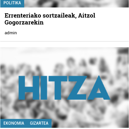
POLITIKA
Errenteriako sortzaileak, Aitzol
Gogorzarekin
admin
EKONOMIA
GIZARTEA