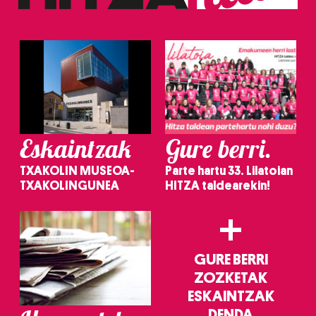
Eskaintzak
Gure berri.
TXAKOLIN MUSEOA-
Parte hartu 33. Lilatoian
TXAKOLINGUNEA
HITZA taldearekin!
+
GURE BERRI
ZOZKETAK
ESKAINTZAK
DENDA