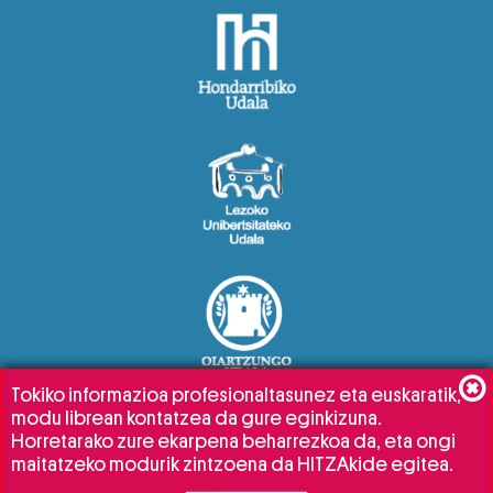
Tokiko informazioa profesionaltasunez eta euskaratik,
modu librean kontatzea da gure eginkizuna.
Horretarako zure ekarpena beharrezkoa da, eta ongi
maitatzeko modurik zintzoena da HITZAkide egitea.