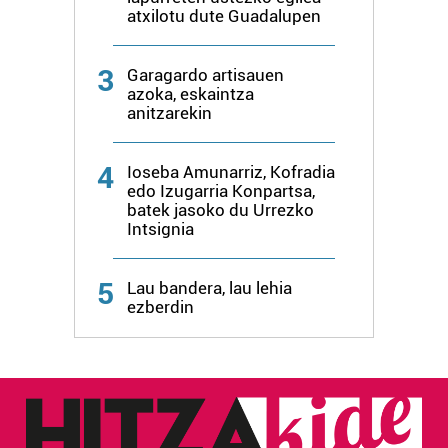
atxilotu dute Guadalupen
3
Garagardo artisauen
azoka, eskaintza
anitzarekin
4
Ioseba Amunarriz, Kofradia
edo Izugarria Konpartsa,
batek jasoko du Urrezko
Intsignia
5
Lau bandera, lau lehia
ezberdin