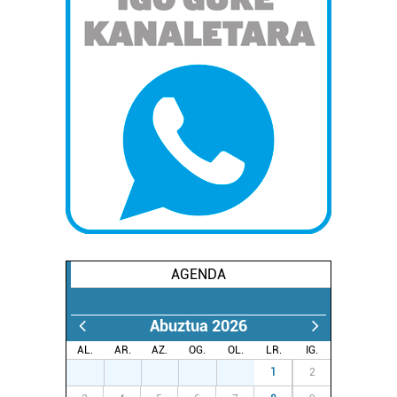
AGENDA
Abuztua 2026
AL.
AR.
AZ.
OG.
OL.
LR.
IG.
27
28
29
30
31
1
2