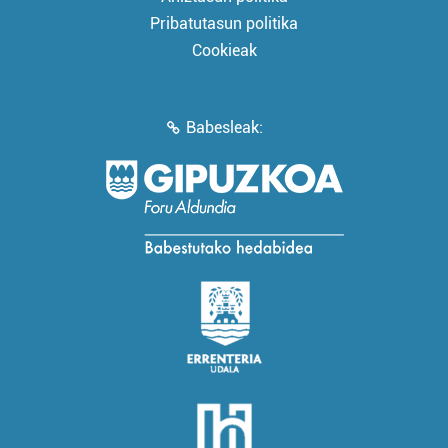
Pribatutasun politika
Cookieak
Babesleak: