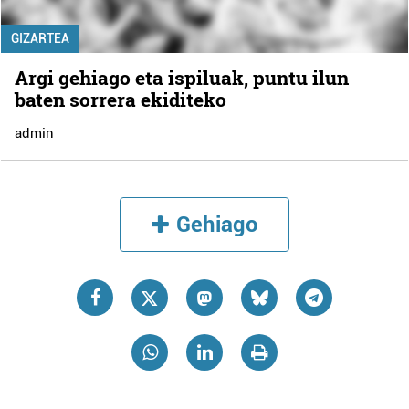
GIZARTEA
Argi gehiago eta ispiluak, puntu ilun
baten sorrera ekiditeko
admin
Gehiago