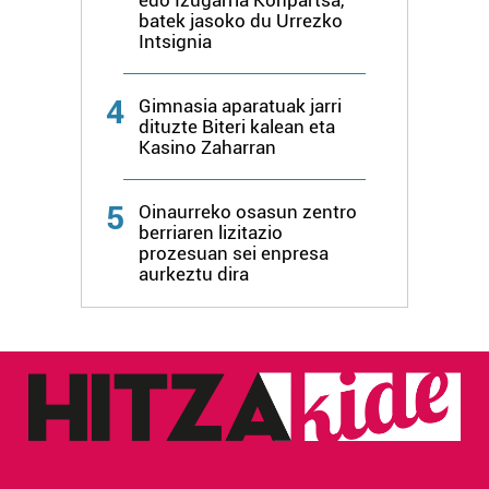
erabiltzen dituen hauta dezakezu.
batek jasoko du Urrezko
Intsignia
Bazkide batzuek ez dizute baimenik eskatzen, eta beren
interes komertzial legitimoetan babesten dira. Ikusi gure
4
Gimnasia aparatuak jarri
bazkideen zerrenda, beren ustez zein helburutarako
dituzte Biteri kalean eta
duten interes legitimoa eta horren aurka nola egin
Kasino Zaharran
dezakezun ikusteko.
5
Oinaurreko osasun zentro
Lortu zure datu pertsonalak prozesatzeko moduari
berriaren lizitazio
buruzko informazio gehiago eta ezarri zure lehentasunak
prozesuan sei enpresa
aurkeztu dira
datuen atalean. Edozein unetan alda edo ken dezakezu
zure baimena Cookieen adierazpenean.
Webgune honek cookie propioak eta hirugarrenen cookie-
fitxategiak erabiltzen ditu. Zure esperientzia eta
zerbitzuak hobetzeko asmoz, cookie teknologiaz
baliatzen gara. Ohar hau onartuz gero, teknologia hori
erabiltzeko baimen esplizitua ematen diguzu.
Gehiago
irakurri