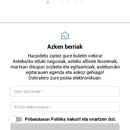
Azken berriak
Harpidetu zaitez gure buletin irekira!
Astekarko eduki nagusiak, asteko albiste ikusienak,
martxan ditugun zozketa eta egitasmoak, asteburuko
egitarauen agenda eta askoz gehiago!
Ostiralero zure posta elektronikoan.
Pribatutasun Politika
irakurri eta onartzen dut.