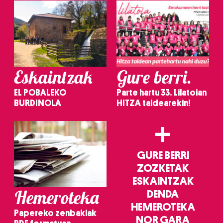
Eskaintzak
Gure berri.
EL POBALEKO
Parte hartu 33. Lilatoian
BURDINOLA
HITZA taldearekin!
+
GURE BERRI
ZOZKETAK
ESKAINTZAK
Hemeroteka
DENDA
HEMEROTEKA
Papereko zenbakiak
NOR GARA