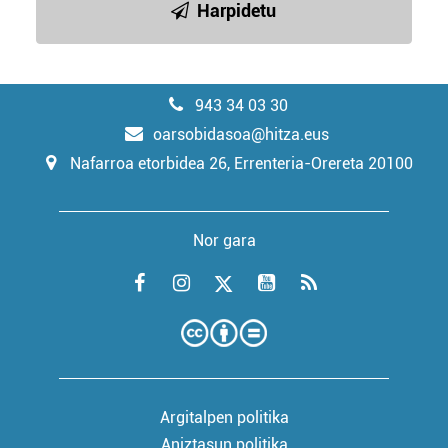
Harpidetu
943 34 03 30
oarsobidasoa@hitza.eus
Nafarroa etorbidea 26, Errenteria-Orereta 20100
Nor gara
Argitalpen politika
Aniztasun politika