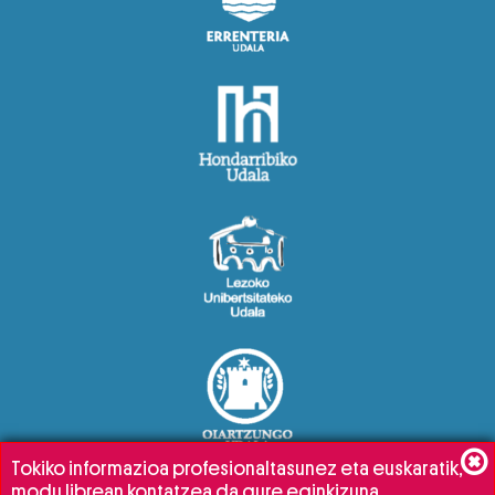
Tokiko informazioa profesionaltasunez eta euskaratik,
modu librean kontatzea da gure eginkizuna.