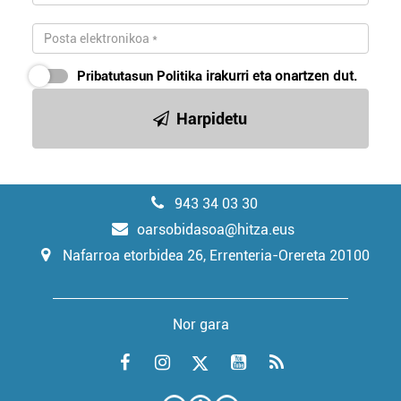
Pribatutasun Politika
irakurri eta onartzen dut.
Harpidetu
943 34 03 30
oarsobidasoa@hitza.eus
Nafarroa etorbidea 26, Errenteria-Orereta 20100
Nor gara