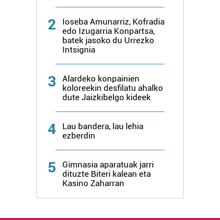
2
Lortu zure datu pertsonalak prozesatzeko moduari
Ioseba Amunarriz, Kofradia
edo Izugarria Konpartsa,
buruzko informazio gehiago eta ezarri zure lehentasunak
batek jasoko du Urrezko
datuen atalean. Edozein unetan alda edo ken dezakezu
Intsignia
zure baimena Cookieen adierazpenean.
3
Alardeko konpainien
Webgune honek cookie propioak eta hirugarrenen cookie-
koloreekin desfilatu ahalko
fitxategiak erabiltzen ditu. Zure esperientzia eta
dute Jaizkibelgo kideek
zerbitzuak hobetzeko asmoz, cookie teknologiaz
baliatzen gara. Ohar hau onartuz gero, teknologia hori
4
Lau bandera, lau lehia
erabiltzeko baimen esplizitua ematen diguzu.
Gehiago
ezberdin
irakurri
5
Gimnasia aparatuak jarri
dituzte Biteri kalean eta
Kasino Zaharran