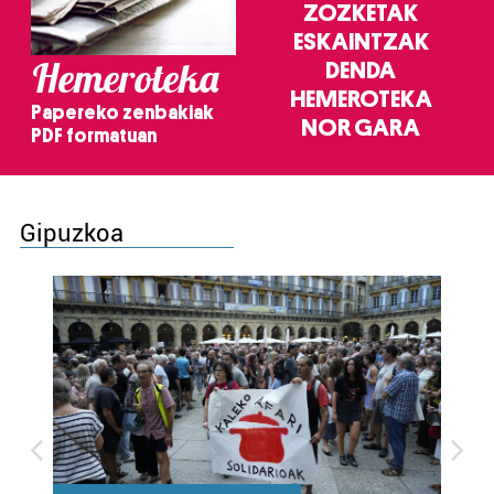
ZOZKETAK
ESKAINTZAK
Hemeroteka
DENDA
HEMEROTEKA
Papereko zenbakiak
NOR GARA
PDF formatuan
Gipuzkoa