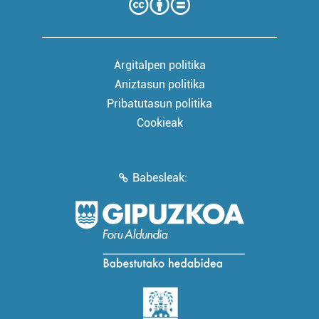
Argitalpen politika
Aniztasun politika
Pribatutasun politika
Cookieak
Babesleak: