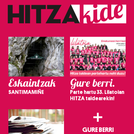
Eskaintzak
Gure berri.
SANTIMAMIÑE
Parte hartu 33. Lilatoian
HITZA taldearekin!
+
GURE BERRI