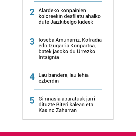
2
Alardeko konpainien
koloreekin desfilatu ahalko
dute Jaizkibelgo kideek
3
Ioseba Amunarriz, Kofradia
edo Izugarria Konpartsa,
batek jasoko du Urrezko
Intsignia
4
Lau bandera, lau lehia
ezberdin
5
Gimnasia aparatuak jarri
dituzte Biteri kalean eta
Kasino Zaharran