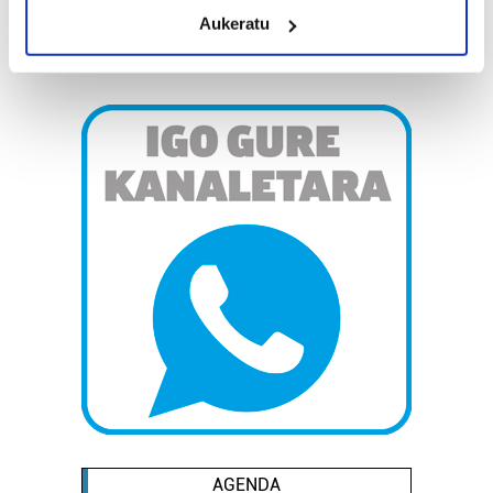
meters
Aukeratu
Identify your device by actively scanning it for
specific characteristics (fingerprinting)
Find out more about how your personal data is processed
and set your preferences in the
details section
.
Guk eta gure bazkideek zure datu pertsonalak
prozesatzen ditugu, zure IP zenbakia, besteak beste,
teknologia erabiliz, cookieak adibidez, iragarki eta eduki
pertsonalizatuak eskaintzeko, iragarkiak eta edukia
neurtzeko, jendeari buruzko informazioa biltzeko eta
produktuak garatzeko. Zure datuak nork eta zertarako
erabiltzen dituen hauta dezakezu.
Bazkide batzuek ez dizute baimenik eskatzen, eta beren
interes komertzial legitimoetan babesten dira. Ikusi gure
bazkideen zerrenda, beren ustez zein helburutarako
duten interes legitimoa eta horren aurka nola egin
dezakezun ikusteko.
AGENDA