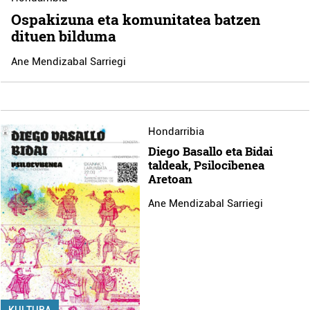
Ospakizuna eta komunitatea batzen
dituen bilduma
Ane Mendizabal Sarriegi
Hondarribia
Diego Basallo eta Bidai
taldeak, Psilocibenea
Aretoan
Ane Mendizabal Sarriegi
KULTURA