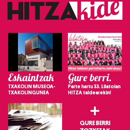
Eskaintzak
Gure berri.
TXAKOLIN MUSEOA-
Parte hartu 33. Lilatoian
TXAKOLINGUNEA
HITZA taldearekin!
+
GURE BERRI