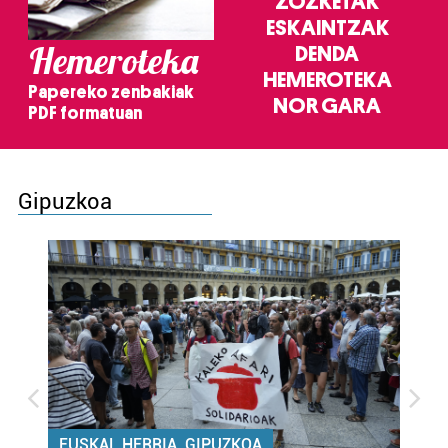
ZOZKETAK
ESKAINTZAK
Hemeroteka
DENDA
HEMEROTEKA
Papereko zenbakiak
NOR GARA
PDF formatuan
Gipuzkoa
EUSKAL HERRIA, GIPUZKOA