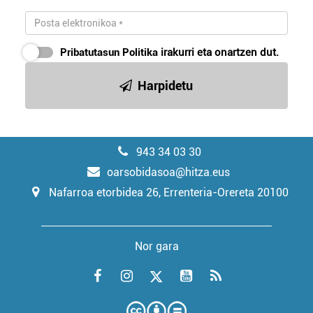
Pribatutasun Politika
irakurri eta onartzen dut.
Harpidetu
943 34 03 30
oarsobidasoa@hitza.eus
Nafarroa etorbidea 26, Errenteria-Orereta 20100
Nor gara