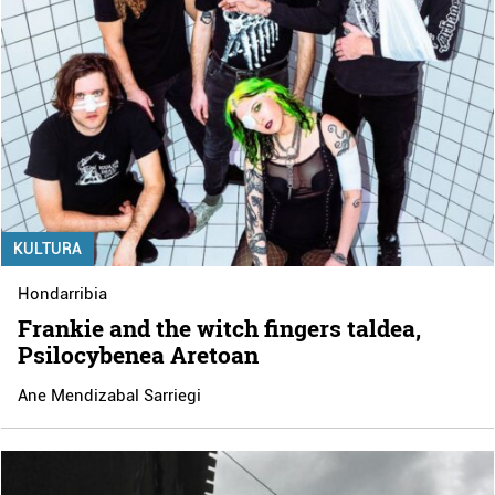
KULTURA
Hondarribia
Frankie and the witch fingers taldea,
Psilocybenea Aretoan
Ane Mendizabal Sarriegi