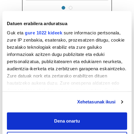
Datuen erabilera arduratsua
Guk eta
gure 1022 kideek
sure informacio pertsonala,
zure IP zenbakia, esaterako, prozesatzen ditugu, cookie
bezalako teknologiak erabiliz eta zure gailuko
informazioak azitzen dugu publizitate eta eduki
pertsonalizatua, publizitatearen eta edukiaren neurketa,
audientzia-ikerketa eta zerbitzuen garapena eskaintzeko.
Zure datuak nork eta zertarako erabiltzen dituen
hautatzeko aukera duzu. Zure onespena aldatzen edo
deuseztatzen ahal duzu edozein momentutan, Cookie
deklaraziotik edo Privacy triggerean klikatuz.
Xehetasunak ikusi
If you allow, we would also like to:
Collect information about your geographical
Dena onartu
location which can be accurate to within several