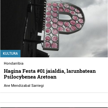
KULTURA
Hondarribia
Hagina Festa #01 jaialdia, larunbatean
Psilocybenea Aretoan
Ane Mendizabal Sarriegi