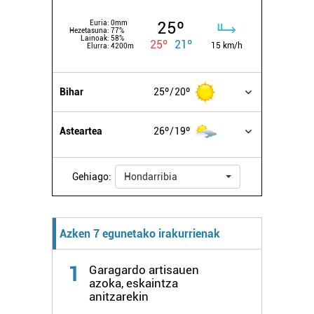
25º
Euria:
0mm
Hezetasuna:
77%
Lainoak:
58%
25º
21º
15 km/h
Elurra:
4200m
Bihar
25º
20º
Asteartea
26º
19º
Gehiago:
Hondarribia
Azken 7 egunetako irakurrienak
1
Garagardo artisauen
azoka, eskaintza
anitzarekin