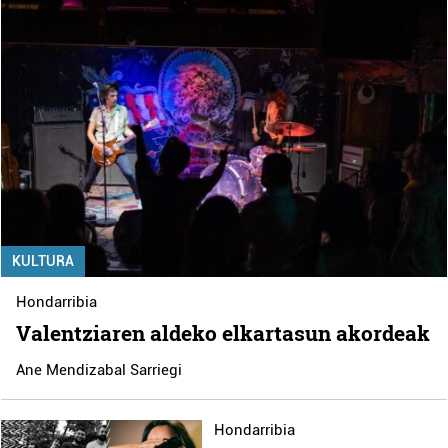
KULTURA
Hondarribia
Valentziaren aldeko elkartasun akordeak
Ane Mendizabal Sarriegi
Hondarribia