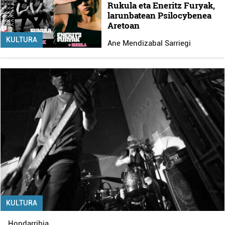
Rukula eta Eneritz Furyak,
larunbatean Psilocybenea
Aretoan
KULTURA
Ane Mendizabal Sarriegi
KULTURA
Hondarribia