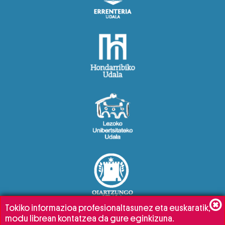
Tokiko informazioa profesionaltasunez eta euskaratik,
modu librean kontatzea da gure eginkizuna.