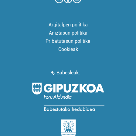
Argitalpen politika
Aniztasun politika
Pribatutasun politika
Cookieak
Babesleak: