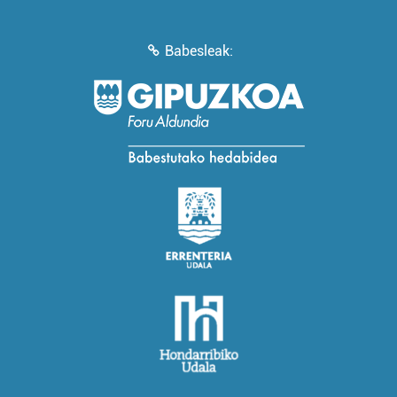
Babesleak: