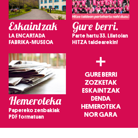
Eskaintzak
Gure berri.
LA ENCARTADA
Parte hartu 33. Lilatoian
FABRIKA-MUSEOA
HITZA taldearekin!
+
GURE BERRI
ZOZKETAK
ESKAINTZAK
Hemeroteka
DENDA
HEMEROTEKA
Papereko zenbakiak
NOR GARA
PDF formatuan