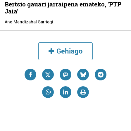
Bertsio gauari jarraipena emateko, 'PTP
Jaia'
Ane Mendizabal Sarriegi
Gehiago