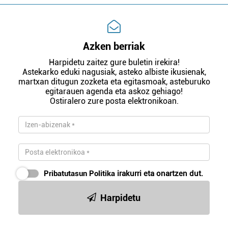
Azken berriak
Harpidetu zaitez gure buletin irekira!
Astekarko eduki nagusiak, asteko albiste ikusienak,
martxan ditugun zozketa eta egitasmoak, asteburuko
egitarauen agenda eta askoz gehiago!
Ostiralero zure posta elektronikoan.
Pribatutasun Politika
irakurri eta onartzen dut.
Harpidetu