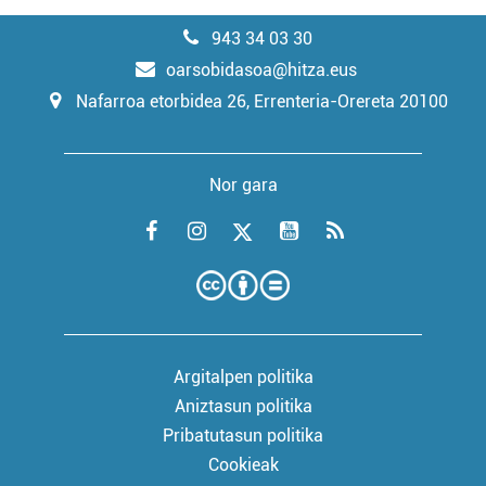
943 34 03 30
oarsobidasoa@hitza.eus
Nafarroa etorbidea 26, Errenteria-Orereta 20100
Nor gara
Argitalpen politika
Aniztasun politika
Pribatutasun politika
Cookieak