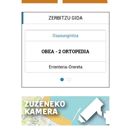
ZERBITZU GIDA
Osasungintza
RITZA
OBEA - 2 ORTOPEDIA
SALS
Errenteria-Orereta